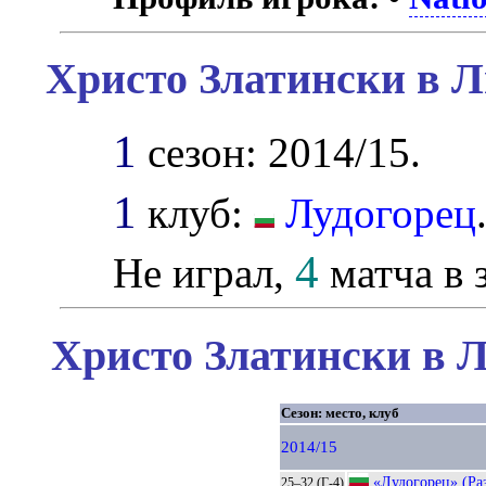
Христо Златински в Л
1
сезон: 2014/15.
1
клуб:
Лудогорец
4
Не играл,
матча в з
Христо Златински в Л
Сезон: место, клуб
2014/15
«Лудогорец» (Ра
25–32 (Г-4)