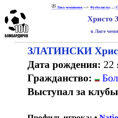
Лига чемпионов
—>
Футболисты
: ... |
О
Христо 
в Лиге чем
ЗЛАТИНСКИ Хрис
Дата рождения:
22 
Гражданство:
Бол
Выступал за клубы
Профиль игрока:
•
Nati