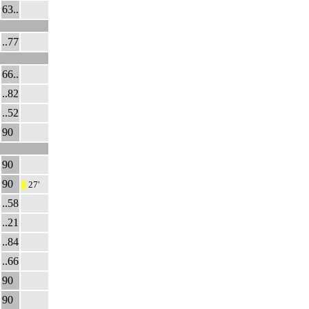
63..
..77
66..
..82
..52
90
90
90
27'
|||
..58
..21
..84
..66
90
90