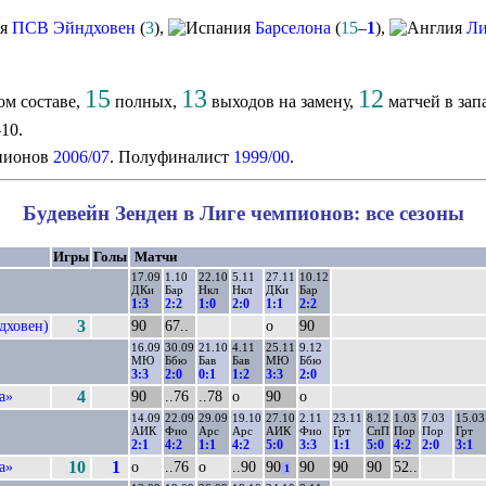
ПСВ Эйндховен
(
3
),
Барселона
(
15
–
1
),
Ли
15
13
12
ом составе,
полных,
выходов на замену,
матчей в зап
–10.
пионов
2006/07
. Полуфиналист
1999/00
.
Будевейн Зенден в Лиге чемпионов: все сезоны
Игры
Голы
Матчи
17.09
1.10
22.10
5.11
27.11
10.12
ДКи
Бар
Нкл
Нкл
ДКи
Бар
1:3
2:2
1:0
2:0
1:1
2:2
дховен)
3
90
67..
о
90
16.09
30.09
21.10
4.11
25.11
9.12
МЮ
Ббю
Бав
Бав
МЮ
Ббю
3:3
2:0
0:1
1:2
3:3
2:0
а»
4
90
..76
..78
о
90
о
14.09
22.09
29.09
19.10
27.10
2.11
23.11
8.12
1.03
7.03
15.03
АИК
Фио
Арс
Арс
АИК
Фио
Грт
СпП
Пор
Пор
Грт
2:1
4:2
1:1
4:2
5:0
3:3
1:1
5:0
4:2
2:0
3:1
а»
10
1
о
..76
о
..90
90
90
90
90
52..
1