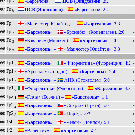
•
Гр
«Барселона» –
ПСВ (Эйндховен)
. 2:2
997
2
•
Гр
ПСВ (Эйндховен)
–
«Барселона». 2:2
997
6
•
Гр
«Манчестер Юнайтед» –
«Барселона»
. 3:3
998
1
•
Гр
«Барселона»
–
«Брондбю» (Копенгаген). 2:0
998
2
•
Гр
«Бавария» (Мюнхен) –
«Барселона»
. 1:0
998
3
•
Гр
«Барселона»
–
«Манчестер Юнайтед». 3:3
998
5
•
Гр1
«Барселона»
–
«Фиорентина» (Флоренция). 4:2
999
2
•
Гр1
«Арсенал» (Лондон) –
«Барселона»
. 2:4
999
4
•
Гр1
«Барселона»
–
АИК (Стокгольм). 5:0
999
5
•
Гр1
«Фиорентина» (Флоренция) –
«Барселона»
. 3:3
999
6
•
Гр2
«Герта» (Берлин) –
«Барселона»
. 1:1
999
1
•
Гр2
«Барселона»
–
«Спарта» (Прага). 5:0
999
2
•
Гр2
«Барселона»
–
«Порту». 4:2
000
3
•
1/4
«Барселона»
–
«Челси» (Лондон). 5:1
000
II
•
1/2
«Валенсия» –
«Барселона»
. 4:1
000
I