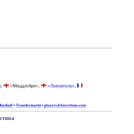
н
,
«Миддлсбро»,
«Ливерпуль»
,
fussball
•
Transfermarkt
•
players.fcbarcelona.com
истика