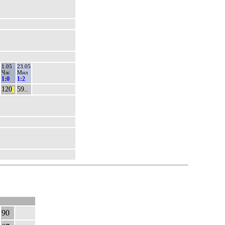
1.05
23.05
Члс
Мил
1:0
1:2
120
59..
||
90