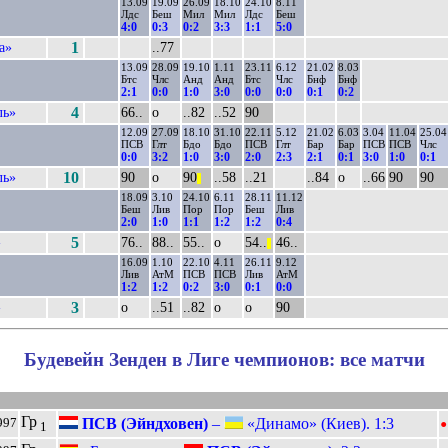
13.09
19.09
26.09
18.10
24.10
8.11
Лдс
Беш
Мил
Мил
Лдс
Беш
4:0
0:3
0:2
3:3
1:1
5:0
а»
1
..77
13.09
28.09
19.10
1.11
23.11
6.12
21.02
8.03
Бтс
Члс
Анд
Анд
Бтс
Члс
Бнф
Бнф
2:1
0:0
1:0
3:0
0:0
0:0
0:1
0:2
ль»
4
66..
о
..82
..52
90
12.09
27.09
18.10
31.10
22.11
5.12
21.02
6.03
3.04
11.04
25.04
ПСВ
Глт
Бдо
Бдо
ПСВ
Глт
Бар
Бар
ПСВ
ПСВ
Члс
0:0
3:2
1:0
3:0
2:0
2:3
2:1
0:1
3:0
1:0
0:1
ль»
10
90
о
90
..58
..21
..84
о
..66
90
90
||
18.09
3.10
24.10
6.11
28.11
11.12
Беш
Лив
Пор
Пор
Беш
Лив
2:0
1:0
1:1
1:2
1:2
0:4
»
5
76..
88..
55..
о
54..
46..
||
16.09
1.10
22.10
4.11
26.11
9.12
Лив
АтМ
ПСВ
ПСВ
Лив
АтМ
1:2
1:2
0:2
3:0
0:1
0:0
»
3
о
..51
..82
о
о
90
Будевейн Зенден в Лиге чемпионов: все матчи
•
Гр
ПСВ (Эйндховен)
–
«Динамо» (Киев). 1:3
997
1