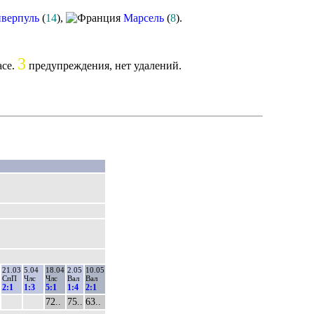
верпуль
(
14
),
Марсель
(
8
).
3
асе.
предупреждения, нет удалений.
21.03
5.04
18.04
2.05
10.05
СпП
Члс
Члс
Вал
Вал
2:1
1:3
5:1
1:4
2:1
72..
75..
63..