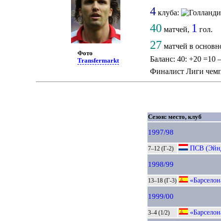
4
клуба:
40
1
матчей,
гол.
27
матчей в основн
Фото
Баланс: 40: +20 =10 
Transfermarkt
Финалист Лиги чем
Сезон: место, клуб
1997/98
ПСВ (Эйн
7–12 (Г-2)
1998/99
«Барселон
13–18 (Г-3)
1999/00
«Барселон
3–4 (1/2)