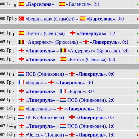
•
1/2
«Барселона»
–
«Валенсия». 2:1
000
II
•
Гр1
«Бешикташ» (Стамбул) –
«Барселона»
. 3:0
000
2
•
Гр
«Бетис» (Севилья) –
«Ливерпуль»
. 1:2
005
1
•
Гр
«Андерлехт» (Брюссель) –
«Ливерпуль»
. 0:1
005
3
•
Гр
«Ливерпуль»
–
«Андерлехт» (Брюссель). 3:0
005
4
•
Гр
«Ливерпуль»
–
«Бетис» (Севилья). 0:0
005
5
•
Гр
ПСВ (Эйндховен) –
«Ливерпуль»
. 0:0
006
1
•
Гр
«Бордо» –
«Ливерпуль»
. 0:1
006
3
•
Гр
«Ливерпуль»
–
«Бордо». 3:0
006
4
•
Гр
«Ливерпуль»
–
ПСВ (Эйндховен). 2:0
006
5
•
1/8
«Барселона» –
«Ливерпуль»
. 1:2
007
I
•
1/4
ПСВ (Эйндховен) –
«Ливерпуль»
. 0:3
007
I
•
1/4
«Ливерпуль»
–
ПСВ (Эйндховен). 1:0
007
II
•
1/2
«Челси» (Лондон) –
«Ливерпуль»
. 1:0
007
I