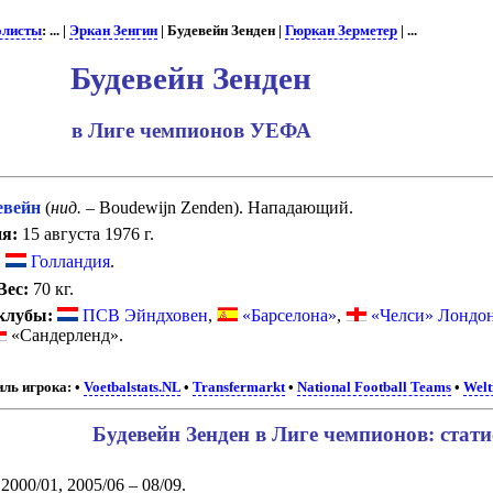
олисты
: ... |
Эркан Зенгин
| Будевейн Зенден |
Гюркан Зерметер
| ...
Будевейн Зенден
в Лиге чемпионов УЕФА
евейн
(
нид.
– Boudewijn Zenden). Нападающий.
я:
15 августа 1976 г.
:
Голландия
.
Вес:
70 кг.
клубы:
ПСВ Эйндховен
,
«Барселона»
,
«Челси» Лондо
«Сандерленд».
ль игрока:
•
Voetbalstats.NL
•
Transfermarkt
•
National Football Teams
•
Welt
Будевейн Зенден в Лиге чемпионов: стат
2000/01, 2005/06 – 08/09.