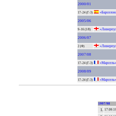
2000/01
«Барселон
17–24 (Г-3)
2005/06
«Ливерпу
9–16 (1/8)
2006/07
«Ливерпу
2 (Ф)
2007/08
«Марсель
17–24 (Г-3)
2008/09
«Марсель
17–24 (Г-3)
1997/98
1.
17.09.1