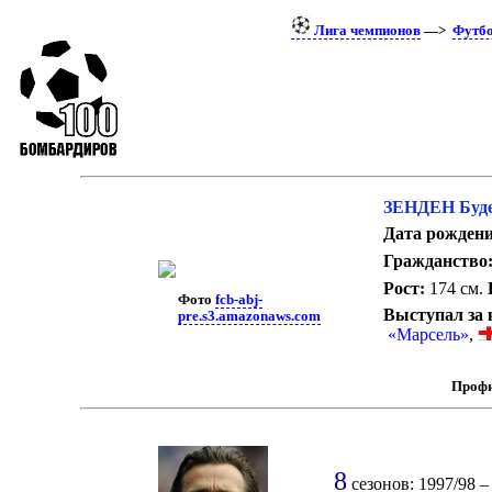
Лига чемпионов
—>
Футб
ЗЕНДЕН Буд
Дата рождени
Гражданство
Рост:
174 см.
Фото
fcb-abj-
Выступал за 
pre.s3.amazonaws.com
«Марсель»
,
Профи
8
сезонов: 1997/98 – 