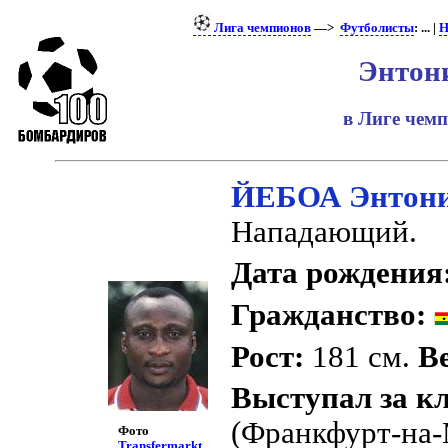
Лига чемпионов
—>
Футболисты
: ... |
Н
Энтон
в Лиге чем
ЙЕБОА Энтон
Нападающий.
Дата рождения
Гражданство:
Рост:
181 см.
Ве
Выступал за к
(Франкфурт-на
Фото
Transfermarkt