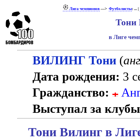
Лига чемпионов
—>
Футболисты
: ... |
Тони
в Лиге че
ВИЛИНГ Тони
(
анг
Дата рождения:
3 с
Гражданство:
Анг
Выступал за клубы
Тони Вилинг в Лиг