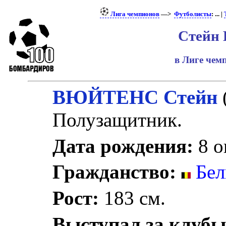
Лига чемпионов
—>
Футболисты
: ... |
Стейн 
в Лиге че
ВЮЙТЕНС Стейн
Полузащитник.
Дата рождения:
8 о
Гражданство:
Бел
Рост:
183 см.
Выступал за клубы