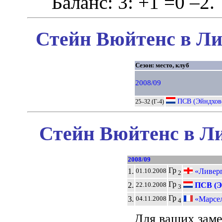
Баланс: 3: +1 =0 –2.
Стейн Вюйтенс в Ли
Сезон: место, клуб
2008/09
ПСВ (Эйндхов
25–32 (Г-4)
Стейн Вюйтенс в Ли
2008/09
Гр
1.
«Ливерп
01.10.2008
2
Гр
2.
ПСВ (Э
22.10.2008
3
Гр
3.
«Марсе
04.11.2008
4
Для ваших зам