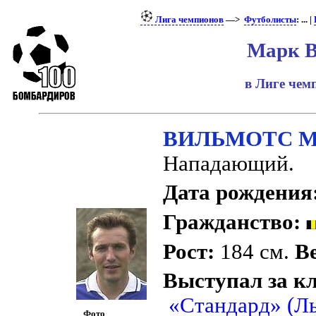
Лига чемпионов
—>
Футболисты
: ... |
Марк В
в Лиге че
ВИЛЬМОТС М
Нападающий.
Дата рождения
Гражданство:
Рост:
184 см.
Ве
Выступал за к
«Стандард» (Л
Фото