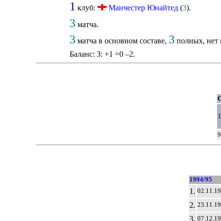
1
клуб:
Манчестер Юнайтед
(
3
).
3
матча.
3
3
матча в основном составе,
полных, нет 
Баланс: 3: +1 =0 –2.
С
1
9
1994/95
1.
02.11.1
2.
23.11.1
3.
07.12.1