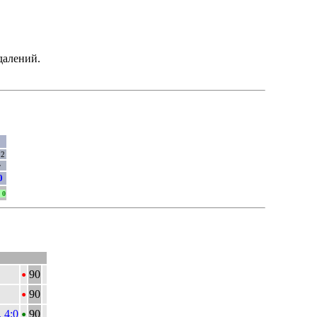
далений.
12
т
0
0
•
90
•
90
•
 4:0
90