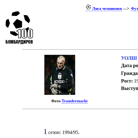
Лига чемпионов
—>
Фут
УОЛШ 
Дата р
Гражда
Рост:
19
Выступ
Фото
Transfermarkt
1
сезон: 1994/95.