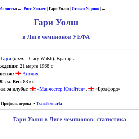
болисты
: ... |
Росс Уоллес
| Гари Уолш |
Стивен Уорнок
| ...
Гари Уолш
в Лиге чемпионов УЕФА
Гари
(
англ.
– Gary Walsh). Вратарь.
ождения:
21 марта 1968 г.
нство:
Англия
.
0 см.
Вес:
83 кг.
ал за клубы:
«Манчестер Юнайтед»
,
«Брэдфорд».
Профиль игрока:
•
Transfermarkt
Гари Уолш в Лиге чемпионов: статистика