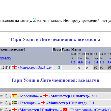
2
выходов на замену,
матча в запасе. Нет предупреждений, нет у
Гари Уолш в Лиге чемпионов: все сезоны
езон: место, клуб
Игры
Голы
Матчи
14.09
28.09
19.10
2.11
23.11
7.
994/95
Гёт
Глт
Бар
Бар
Гёт
Гл
4:2
0:0
2:2
0:4
1:3
4:
«Манчестер Юнайтед»
3
о
о
90
90
90
–12 (Г-3)
Гари Уолш в Лиге чемпионов: все матчи
Гр
«Барселона» –
«Манчестер Юнайтед»
. 4:0
994
4
Гр
«Гётеборг» –
«Манчестер Юнайтед»
. 3:1
994
5
Гр
«Манчестер Юнайтед»
–
«Галатасарай» (Стамбул).
994
6