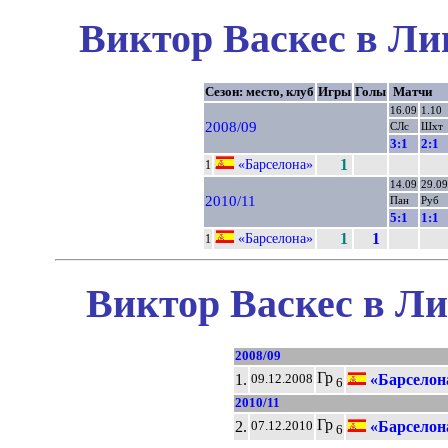
Виктор Васкес в Ли
Сезон: место, клуб
Игры
Голы
Матчи
16.09
1.10
2008/09
СЛс
Шхт
3:1
2:1
«Барселона»
1
1
14.09
29.09
2010/11
Пан
Руб
5:1
1:1
«Барселона»
1
1
1
Виктор Васкес в Ли
2008/09
Гр
1.
«Барселон
09.12.2008
6
2010/11
Гр
2.
«Барселон
07.12.2010
6