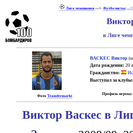
Лига чемпионов
—>
Футболисты
: ... |
Викто
в Лиге че
ВАСКЕС Виктор
(
и
Дата рождения:
20 я
Гражданство:
Ис
Выступал за клубы
Профиль игрока:
Фото
Transfermarkt
Виктор Васкес в Ли