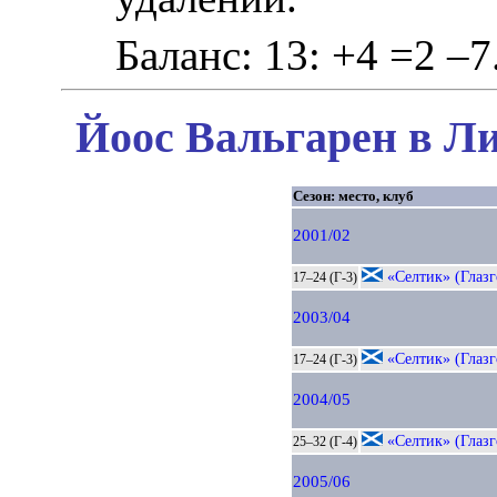
Баланс: 13: +4 =2 –7
Йоос Вальгарен в Ли
Сезон: место, клуб
2001/02
«Селтик» (Глазг
17–24 (Г-3)
2003/04
«Селтик» (Глазг
17–24 (Г-3)
2004/05
«Селтик» (Глазг
25–32 (Г-4)
2005/06