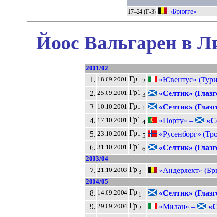
«Брюгге»
17–24 (Г-3)
Йоос Вальгарен в Л
2001/02
Гр1
1.
«Ювентус» (Тури
18.09.2001
2
Гр1
2.
«Селтик» (Глазг
25.09.2001
3
Гр1
3.
«Селтик» (Глазг
10.10.2001
1
Гр1
4.
«Порту» –
«Се
17.10.2001
4
Гр1
5.
«Русенборг» (Тр
23.10.2001
5
Гр1
6.
«Селтик» (Глазг
31.10.2001
6
2003/04
Гр
7.
«Андерлехт» (Бр
21.10.2003
3
2004/05
Гр
8.
«Селтик» (Глазг
14.09.2004
1
Гр
9.
«Милан» –
«С
29.09.2004
2