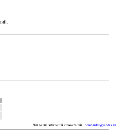
ний.
Для ваших замечаний и пожеланий -
bombarder@yandex.ru