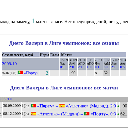
1
ыход на замену,
матч в запасе. Нет предупреждений, нет удале
Диего Валери в Лиге чемпионов: все сезоны
Сезон: место, клуб
Игры
Голы
Матчи
15.09
30.09
21.10
3.11
25.11
8.12
17.02
9.03
2009/10
Члс
АтМ
АПО
АПО
Члс
АтМ
Арс
Арс
0:1
2:0
2:1
1:0
0:1
3:0
2:1
0:5
«Порту»
2
..90
о
62..
9–16 (1/8)
Диего Валери в Лиге чемпионов: все матчи
2009/10
•
Гр
1.
«Порту»
–
«Атлетико» (Мадрид). 2:0
..90
30.09.2009
2
•
Гр
2.
«Атлетико» (Мадрид) –
«Порту»
. 0:3
62..
08.12.2009
6