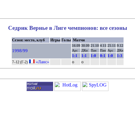
Седрик Вернье в Лиге чемпионов: все сезоны
Сезон: место, клуб
Игры
Голы
Матчи
16.09
30.09
21.10
4.11
25.11
9.12
1998/99
Арс
ДКи
Пан
Пан
Арс
ДКи
1:1
1:1
1:0
0:1
1:0
1:3
«Ланс»
о
о
7–12 (Г-2)