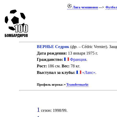
Лига чемпионов
—>
Футбо
ВЕРНЬЕ Седрик
(
фр.
– Cédric Vernier). За
Дата рождения:
13 января 1975 г.
Гражданство:
Франция
.
Рост:
186 см.
Вес:
78 кг.
Выступал за клубы:
«Ланс»
.
Профиль игрока:
•
Transfermarkt
1
сезон: 1998/99.