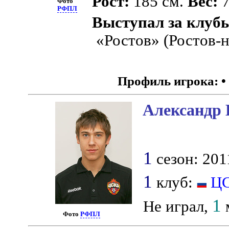
Рост:
185 см.
Вес:
7
Фото
РФПЛ
Выступал за клуб
«Ростов» (Ростов-
Профиль игрока:
•
Александр 
1
сезон: 201
1
клуб:
Ц
1
Не играл,
м
Фото
РФПЛ