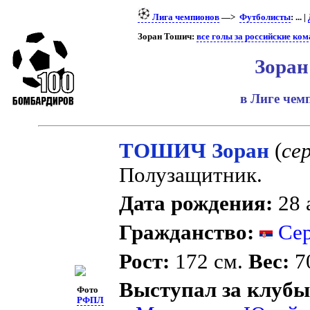
Лига чемпионов
—>
Футболисты
: ... |
Зоран Тошич:
все голы за российские ко
Зоран
в Лиге че
ТОШИЧ Зоран
(
сер
Полузащитник.
Дата рождения:
28 
Гражданство:
Сер
Рост:
172 см.
Вес:
70
Выступал за клубы
Фото
РФПЛ