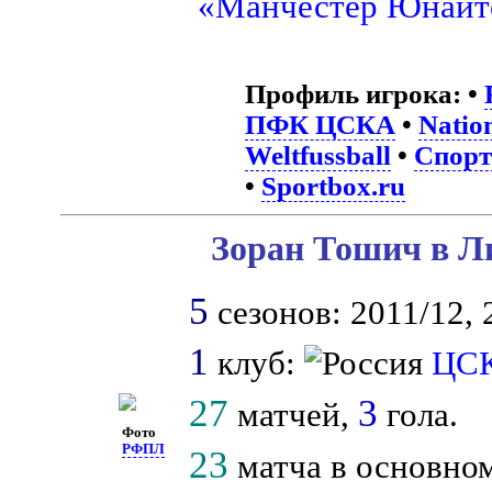
«Манчестер Юнайт
Профиль игрока:
•
ПФК ЦСКА
•
Natio
Weltfussball
•
Спорт
•
Sportbox.ru
Зоран Тошич в Ли
5
сезонов: 2011/12, 
1
клуб:
ЦС
27
3
матчей,
гола.
Фото
РФПЛ
23
матча в основном