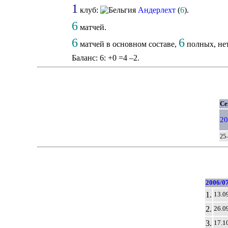
1
клуб:
Андерлехт
(
6
).
6
матчей.
6
6
матчей в основном составе,
полных, нет
Баланс: 6: +0 =4 –2.
Се
20
25–
2006/0
1.
13.0
2.
26.0
3.
17.1