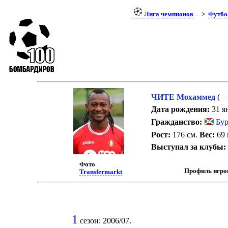
Лига чемпионов
—>
Футбо
ЧИТЕ Мохаммед
( –
Дата рождения:
31 ян
Гражданство:
Бур
Рост:
176 см.
Вес:
69 
Выступал за клубы:
Фото
Профиль игро
Transfermarkt
1
сезон: 2006/07.