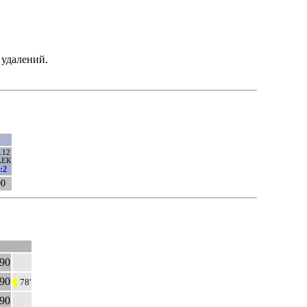
 удалений.
.12
АЕК
:2
90
90
90
78'
|||
90