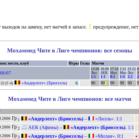
1
 выходов на замену, нет матчей в запасе.
предупреждение, нет
Мохаммед Чите в Лиге чемпионов: все сезоны
зон: место, клуб
Игры
Голы
Матчи
13.09
26.09
17.10
1.11
21.11
6
06/07
Лил
АЕК
Мил
Мил
Лил
1:1
1:1
0:1
1:4
2:2
2
«Андерлехт» (Брюссель)
6
90
90
90
90
90
32 (Г-4)
||
Мохаммед Чите в Лиге чемпионов: все матчи
7
•
Гр
«Андерлехт» (Брюссель)
–
«Лилль». 1:1
9.2006
1
•
Гр
АЕК (Афины) –
«Андерлехт» (Брюссель)
. 1:1
9.2006
2
•
Гр
«Андерлехт» (Брюссель)
–
«Милан». 0:1
0.2006
3