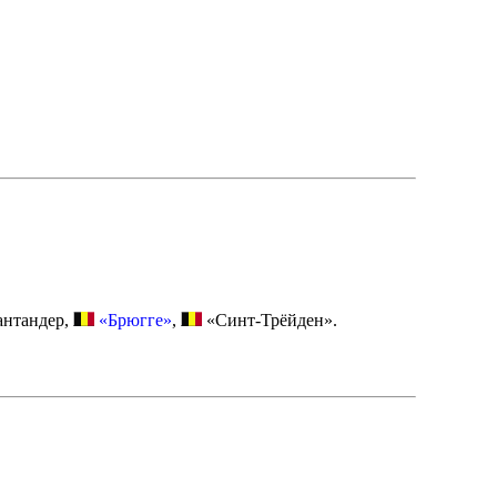
антандер,
«Брюгге»
,
«Синт-Трёйден».