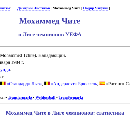
листы
: ... |
Дмитрий Чистяков
| Мохаммед Чите |
Надир Чифтчи
| ...
Мохаммед Чите
в Лиге чемпионов УЕФА
 Mohammed Tchite). Нападающий.
варя 1984 г.
унди
.
кг.
«Стандард» Льеж
,
«Андерлехт» Брюссель
,
«Расинг» С
ка:
•
Transfermarkt
•
Weltfussball
•
Transfermarkt
Мохаммед Чите в Лиге чемпионов: статистика