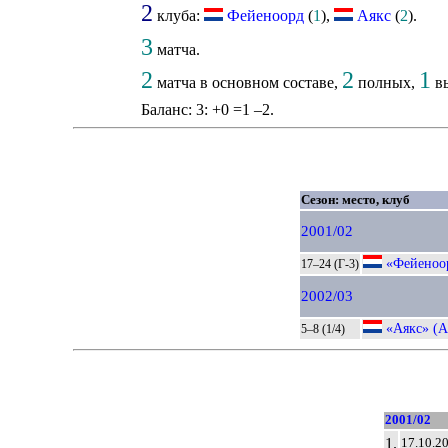
2
клуба:
Фейеноорд
(
1
),
Аякс
(
2
).
3
матча.
2
2
1
матча в основном составе,
полных,
вы
Баланс: 3: +0 =1 –2.
Сезон: место, клуб
2001/02
«Фейеноор
17–24 (Г-3)
2002/03
«Аякс» (А
5–8 (1/4)
2001/02
1.
17.10.2