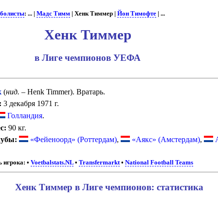
болисты
: ... |
Мадс Тимм
| Хенк Тиммер |
Йон Тимофте
| ...
Хенк Тиммер
в Лиге чемпионов УЕФА
к
(
нид.
– Henk Timmer). Вратарь.
:
3 декабря 1971 г.
Голландия
.
с:
90 кг.
лубы:
«Фейеноорд» (Роттердам)
,
«Аякс» (Амстердам)
,
А
 игрока:
•
Voetbalstats.NL
•
Transfermarkt
•
National Football Teams
Хенк Тиммер в Лиге чемпионов: статистика