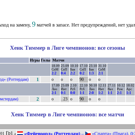
9
ход на замену,
матчей в запасе. Нет предупреждений, нет уда
Хенк Тиммер в Лиге чемпионов: все сезоны
Игры
Голы
Матчи
18.09
25.09
10.10
17.10
23.10
31.10
СпМ
СпП
Бав
СпП
Бав
СпМ
2:2
0:4
2:2
0:2
1:3
2:1
д» (Роттердам)
1
о
о
о
90
о
о
17.09
25.09
2.10
22.10
30.10
12.11
27.11
10.12
18.02
Лио
Инт
Рсб
Рсб
Лио
Инт
Вал
Ром
Арс
2:1
0:1
0:0
1:1
2:0
1:2
1:1
2:1
1:1
мстердам)
2
о
..23
о
90
о
о
Хенк Тиммер в Лиге чемпионов: все матчи
Гр1
«Фейеноорд» (Роттердам)
–
«Спарта» (Прага). 0:
001
4