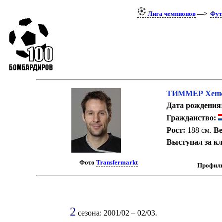
Лига чемпионов
—>
Фут
ТИММЕР Хен
Дата рождения
Гражданство:
Рост:
188 см.
Ве
Выступал за к
Фото
Transfermarkt
Профиль
2
сезона: 2001/02 – 02/03.