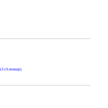
З (Алкмаар)
.