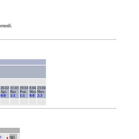
лений.
26.02
11.03
19.03
8.04
23.04
Арс
Вал
Ром
Мил
Мил
0:0
1:1
1:1
0:0
2:3
•
2
90