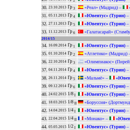
2
Гр
30.
«Реал» (Мадрид) –
23.10.2013
3
Гр
31.
«Ювентус» (Турин)
–
05.11.2013
4
Гр
32.
«Ювентус» (Турин)
–
27.11.2013
5
Гр
33.
«Галатасарай» (Стамбу
11.12.2013
6
2014/15
Гр
34.
«Ювентус» (Турин)
–
16.09.2014
1
Гр
35.
«Атлетико» (Мадрид) 
01.10.2014
2
Гр
36.
«Олимпиакос» (Пирей
22.10.2014
3
Гр
37.
«Ювентус» (Турин)
–
04.11.2014
4
Гр
38.
«Мальмё» –
«Ювент
26.11.2014
5
Гр
39.
«Ювентус» (Турин)
–
09.12.2014
6
1/8
40.
«Ювентус» (Турин)
–
24.02.2015
I
1/8
41.
«Боруссия» (Дортмунд
18.03.2015
II
1/4
42.
«Ювентус» (Турин)
–
14.04.2015
I
1/4
43.
«Монако» –
«Ювент
22.04.2015
II
1/2
44.
«Ювентус» (Турин)
–
05.05.2015
I