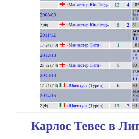
«Манчестер Юнайтед»
12
4
..8
1
17.
2008/09
Врл
0:0
«Манчестер Юнайтед»
9
2
81.
2 (Ф)
14.
2011/12
Нап
1:1
«Манчестер Сити»
1
..8
17–24 (Г-3)
18.
2012/13
РМ
2:3
«Манчестер Сити»
5
90
25–32 (Г-4)
17.
2013/14
Кпн
1:1
«Ювентус» (Турин)
6
90
17–24 (Г-3)
16.
2014/15
Мм
2:0
«Ювентус» (Турин)
13
7
90.
2 (Ф)
Карлос Тевес в Ли