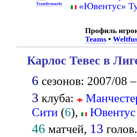
«Ювентус» Т
Transfermarkt
Профиль игро
Teams
•
Weltfus
Карлос Тевес в Лиг
6
сезонов: 2007/08 –
3
клуба:
Манчесте
Сити
(
6
),
Ювентус
46
13
матчей,
голов