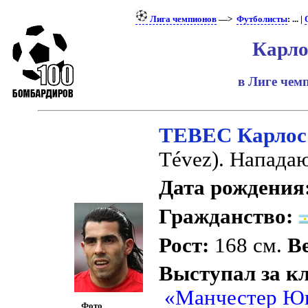
Лига чемпионов
—>
Футболисты
: ... |
Карло
в Лиге че
ТЕВЕС Карлос
Tévez). Напада
Дата рождения
Гражданство:
Рост:
168 см.
Ве
Выступал за к
«Манчестер Ю
Фото