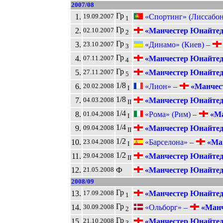
2007/08
Гр
1.
«Спортинг» (Лиссабон
19.09.2007
1
Гр
2.
«Манчестер Юнайте
02.10.2007
2
Гр
3.
«Динамо» (Киев) –
23.10.2007
3
Гр
4.
«Манчестер Юнайте
07.11.2007
4
Гр
5.
«Манчестер Юнайте
27.11.2007
5
1/8
6.
«Лион» –
«Манчес
20.02.2008
I
1/8
7.
«Манчестер Юнайте
04.03.2008
II
1/4
8.
«Рома» (Рим) –
«Ма
01.04.2008
I
1/4
9.
«Манчестер Юнайте
09.04.2008
II
1/2
10.
«Барселона» –
«Ман
23.04.2008
I
1/2
11.
«Манчестер Юнайте
29.04.2008
II
12.
Ф
«Манчестер Юнайте
21.05.2008
2008/09
Гр
13.
«Манчестер Юнайте
17.09.2008
1
Гр
14.
«Ольборг» –
«Манч
30.09.2008
2
Гр
15.
«Манчестер Юнайте
21.10.2008
3