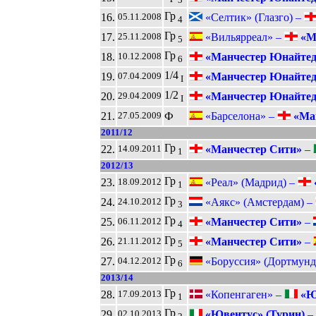
Гр
16.
«Селтик» (Глазго) –
05.11.2008
4
Гр
17.
«Вильярреал» –
«М
25.11.2008
5
Гр
18.
«Манчестер Юнайте
10.12.2008
6
1/4
19.
«Манчестер Юнайте
07.04.2009
I
1/2
20.
«Манчестер Юнайте
29.04.2009
I
21.
Ф
«Барселона» –
«Ман
27.05.2009
2011/12
Гр
22.
«Манчестер Сити»
–
14.09.2011
1
2012/13
Гр
23.
«Реал» (Мадрид) –
18.09.2012
1
Гр
24.
«Аякс» (Амстердам) –
24.10.2012
3
Гр
25.
«Манчестер Сити»
–
06.11.2012
4
Гр
26.
«Манчестер Сити»
–
21.11.2012
5
Гр
27.
«Боруссия» (Дортмунд
04.12.2012
6
2013/14
Гр
28.
«Копенгаген» –
«Юв
17.09.2013
1
Гр
29.
«Ювентус» (Турин)
–
02.10.2013