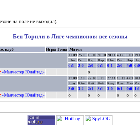
езоне на поле не выходил).
Бен Торнли в Лиге чемпионов: все сезоны
то, клуб
Игры
Голы
Матчи
11.09
25.09
16.10
30.10
20.11
4.12
5.03
19.
Юве
Рап
Фнр
Фнр
Юве
Рап
Пор
По
0:1
2:0
2:0
0:1
0:1
2:0
4:0
0:0
«Манчестер Юнайтед»
о
17.09
1.10
22.10
5.11
27.11
10.12
4.03
18.
Кшц
Юве
Фей
Фей
Кшц
Юве
Мко
Мк
3:0
3:2
2:1
3:1
3:0
0:1
0:0
1:1
«Манчестер Юнайтед»
о
о
о
о
о
о