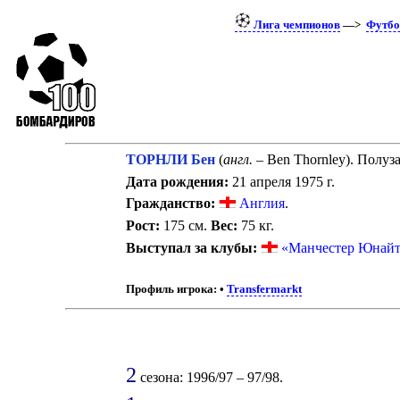
Лига чемпионов
—>
Футбо
ТОРНЛИ Бен
(
англ.
– Ben Thornley). Полуз
Дата рождения:
21 апреля 1975 г.
Гражданство:
Англия
.
Рост:
175 см.
Вес:
75 кг.
Выступал за клубы:
«Манчестер Юнайт
Профиль игрока:
•
Transfermarkt
2
сезона: 1996/97 – 97/98.