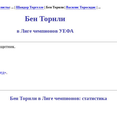
листы
: ... |
Шандор Торгелле
| Бен Торнли |
Василис Торосидис
| ...
Бен Торнли
в Лиге чемпионов УЕФА
ащитник.
ед»
.
Бен Торнли в Лиге чемпионов: статистика