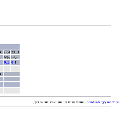
03
9.04
23.04
р
БДд
БДд
0:1
0:1
03
о
Для ваших замечаний и пожеланий -
bombarder@yandex.ru