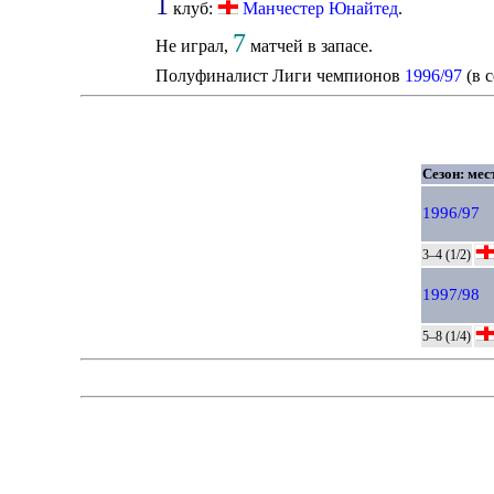
1
клуб:
Манчестер Юнайтед
.
7
Не играл,
матчей в запасе.
Полуфиналист Лиги чемпионов
1996/97
(в с
Сезон: мес
1996/97
3–4 (1/2)
1997/98
5–8 (1/4)