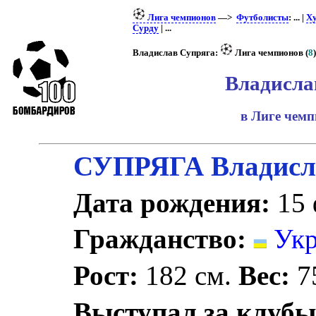
Лига чемпионов
—>
Футболисты
: ... |
Х
Сурду
| ...
Владислав Супряга:
Лига чемпионов (
8
)
Владисла
в Лиге чем
СУПРЯГА Владисл
Дата рождения:
15 
Гражданство:
Укр
Рост:
182 см.
Вес:
75
Выступал за клубы