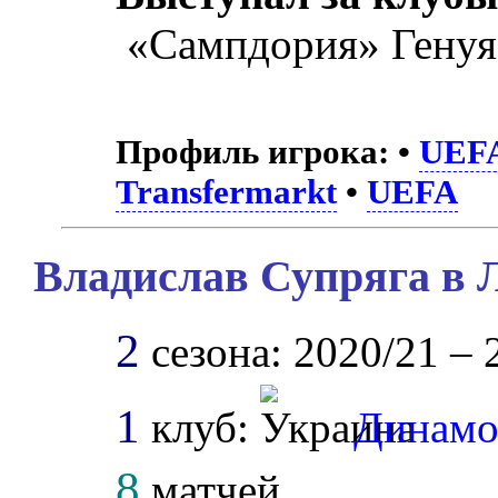
«Сампдория» Генуя
Профиль игрока:
•
UEF
Transfermarkt
•
UEFA
Владислав Супряга в 
2
сезона: 2020/21 – 
1
клуб:
Динамо
8
матчей.