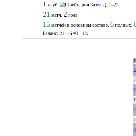
1
клуб:
Базель
(
21
–
2
).
21
2
матч,
гола.
15
6
матчей в основном составе,
полных,
Баланс: 21: +6 =3 –12.
С
2
2
2
1
2
9
2