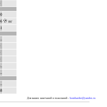
0
90
66
86'
61
..
0
0
0
..
..
..
68
Для ваших замечаний и пожеланий -
bombarder@yandex.ru