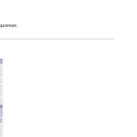
даление.
03
1