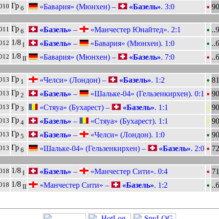
•
Гр
«Бавария» (Мюнхен) –
«Базель»
. 3:0
9
010
6
•
Гр
«Базель»
–
«Манчестер Юнайтед». 2:1
..
011
6
•
1/8
«Базель»
–
«Бавария» (Мюнхен). 1:0
..
012
I
•
1/8
«Бавария» (Мюнхен) –
«Базель»
. 7:0
..
012
II
•
Гр
«Челси» (Лондон) –
«Базель»
. 1:2
81
013
1
•
Гр
«Базель»
–
«Шальке-04» (Гельзенкирхен). 0:1
9
013
2
•
Гр
«Стяуа» (Бухарест) –
«Базель»
. 1:1
9
013
3
•
Гр
«Базель»
–
«Стяуа» (Бухарест). 1:1
9
013
4
•
Гр
«Базель»
–
«Челси» (Лондон). 1:0
90
013
5
•
Гр
«Шальке-04» (Гельзенкирхен) –
«Базель»
. 2:0
72
013
6
•
1/8
«Базель»
–
«Манчестер Сити». 0:4
71
018
I
•
1/8
«Манчестер Сити» –
«Базель»
. 1:2
..
018
II