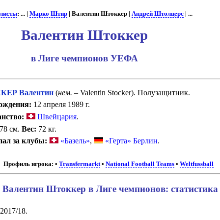
листы
: ... |
Марко Штир
| Валентин Штоккер |
Андрей Штолцерс
| ...
Валентин Штоккер
в Лиге чемпионов УЕФА
ЕР Валентин
(
нем.
– Valentin Stocker). Полузащитник.
ождения:
12 апреля 1989 г.
нство:
Швейцария
.
78 см.
Вес:
72 кг.
ал за клубы:
«Базель»
,
«Герта» Берлин
.
Профиль игрока:
•
Transfermarkt
•
National Football Teams
•
Weltfussball
Валентин Штоккер в Лиге чемпионов: статистика
 2017/18.