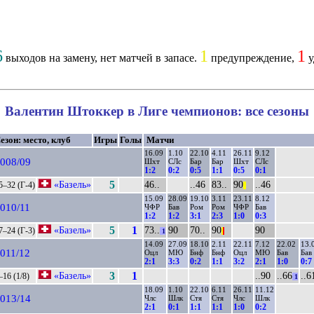
6
1
1
выходов на замену, нет матчей в запасе.
предупреждение,
у
Валентин Штоккер в Лиге чемпионов: все сезоны
езон: место, клуб
Игры
Голы
Матчи
16.09
1.10
22.10
4.11
26.11
9.12
008/09
Шхт
СЛс
Бар
Бар
Шхт
СЛс
1:2
0:2
0:5
1:1
0:5
0:1
«Базель»
5
46..
..46
83..
90
..46
5–32 (Г-4)
||
15.09
28.09
19.10
3.11
23.11
8.12
010/11
ЧФР
Бав
Ром
Ром
ЧФР
Бав
1:2
1:2
3:1
2:3
1:0
0:3
«Базель»
5
1
73..
90
70..
90
90
7–24 (Г-3)
1
|
|
14.09
27.09
18.10
2.11
22.11
7.12
22.02
13.
011/12
Оцл
МЮ
Бнф
Бнф
Оцл
МЮ
Бав
Бав
2:1
3:3
0:2
1:1
3:2
2:1
1:0
0:7
«Базель»
3
1
..90
..66
..6
–16 (1/8)
1
18.09
1.10
22.10
6.11
26.11
11.12
013/14
Члс
Шлк
Стя
Стя
Члс
Шлк
2:1
0:1
1:1
1:1
1:0
0:2