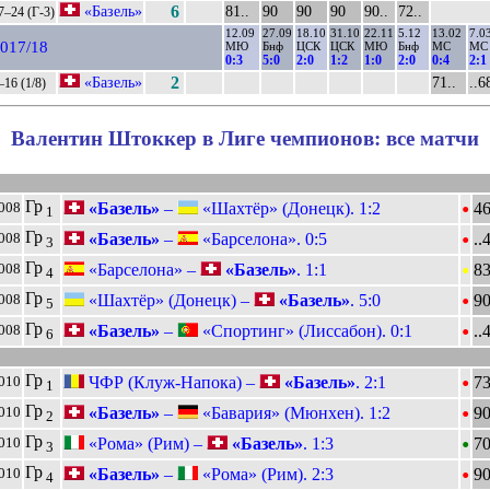
«Базель»
6
81..
90
90
90
90..
72..
7–24 (Г-3)
12.09
27.09
18.10
31.10
22.11
5.12
13.02
7.0
017/18
МЮ
Бнф
ЦСК
ЦСК
МЮ
Бнф
МС
МС
0:3
5:0
2:0
1:2
1:0
2:0
0:4
2:1
«Базель»
2
71..
..6
–16 (1/8)
Валентин Штоккер в Лиге чемпионов: все матчи
•
Гр
«Базель»
–
«Шахтёр» (Донецк). 1:2
46
008
1
•
Гр
«Базель»
–
«Барселона». 0:5
..
008
3
•
Гр
«Барселона» –
«Базель»
. 1:1
83
008
4
•
Гр
«Шахтёр» (Донецк) –
«Базель»
. 5:0
9
008
5
•
Гр
«Базель»
–
«Спортинг» (Лиссабон). 0:1
..
008
6
•
Гр
ЧФР (Клуж-Напока) –
«Базель»
. 2:1
73
010
1
•
Гр
«Базель»
–
«Бавария» (Мюнхен). 1:2
9
010
2
•
Гр
«Рома» (Рим) –
«Базель»
. 1:3
70
010
3
•
Гр
«Базель»
–
«Рома» (Рим). 2:3
9
010
4