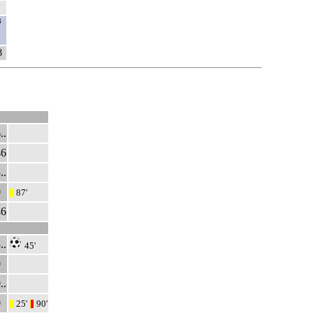
3
8
..
46
..
0
87'
|||
46
..
45'
0
..
0
25'
90'
|||
|
||