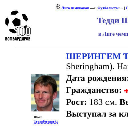
Лига чемпионов
—>
Футболисты
: ... |
С
Тедди 
в Лиге чем
ШЕРИНГЕМ Т
Sheringham). Н
Дата рождения
Гражданство:
Рост:
183 см.
Ве
Выступал за к
Фото
Transfermarkt