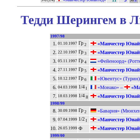
1
Тедди Шерингем в Л
1997/98
Гр
1.
«Манчестер Юнай
01.10.1997
2
Гр
2.
«Манчестер Юнай
22.10.1997
3
Гр
3.
«Фейеноорд» (Ротт
05.11.1997
4
Гр
4.
«Манчестер Юнай
27.11.1997
5
Гр
5.
«Ювентус» (Турин)
10.12.1997
6
1/4
6.
«Монако» –
«Ма
04.03.1998
I
1/4
7.
«Манчестер Юнай
18.03.1998
II
1998/99
Гр
8.
«Бавария» (Мюнхен
30.09.1998
2
1/2
9.
«Манчестер Юнай
07.04.1999
I
10.
Ф
«Манчестер Юнай
26.05.1999
1999/00