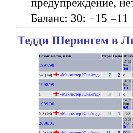
предупреждение, не
Баланс: 30: +15 =11 
Тедди Шерингем в Ли
Сезон: место, клуб
Игры
Голы
Мат
17.09
1997/98
Кшц
3:0
«Манчестер Юнайтед»
7
2
о
5–8 (1/4)
16.09
1998/99
Бар
3:3
«Манчестер Юнайтед»
3
1
о
1
14.09
1999/00
Крц
0:0
«Манчестер Юнайтед»
9
1
..60
5–8 (1/4)
13.09
2000/01
Анд
5:1
«Манчестер Юнайтед»
11
5
90
5–8 (1/4)