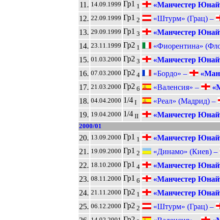
Гр1
11.
«Манчестер Юнай
14.09.1999
1
Гр1
12.
«Штурм» (Грац) –
22.09.1999
2
Гр1
13.
«Манчестер Юнай
29.09.1999
3
Гр2
14.
«Фиорентина» (Фло
23.11.1999
1
Гр2
15.
«Манчестер Юнай
01.03.2000
3
Гр2
16.
«Бордо» –
«Ман
07.03.2000
4
Гр2
17.
«Валенсия» –
«М
21.03.2000
6
1/4
18.
«Реал» (Мадрид) –
04.04.2000
I
1/4
19.
«Манчестер Юнай
19.04.2000
II
2000/01
Гр1
20.
«Манчестер Юнай
13.09.2000
1
Гр1
21.
«Динамо» (Киев) –
19.09.2000
2
Гр1
22.
«Манчестер Юнай
18.10.2000
4
Гр1
23.
«Манчестер Юнай
08.11.2000
6
Гр2
24.
«Манчестер Юнай
21.11.2000
1
Гр2
25.
«Штурм» (Грац) –
06.12.2000
2
Гр2
14.02.2001