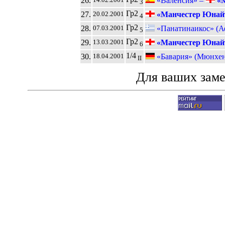
26.
«Валенсия» –
«М
3
Гр2
27.
«Манчестер Юнай
20.02.2001
4
Гр2
28.
«Панатинаикос» (
07.03.2001
5
Гр2
29.
«Манчестер Юнай
13.03.2001
6
1/4
30.
«Бавария» (Мюнхен
18.04.2001
II
Для ваших зам