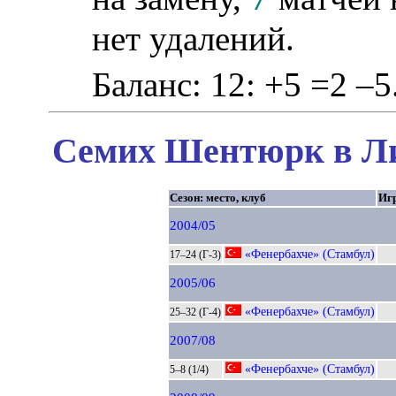
нет удалений.
Баланс: 12: +5 =2 –5
Семих Шентюрк в Ли
Сезон: место, клуб
Иг
2004/05
«Фенербахче» (Стамбул)
17–24 (Г-3)
2005/06
«Фенербахче» (Стамбул)
25–32 (Г-4)
2007/08
«Фенербахче» (Стамбул)
5–8 (1/4)