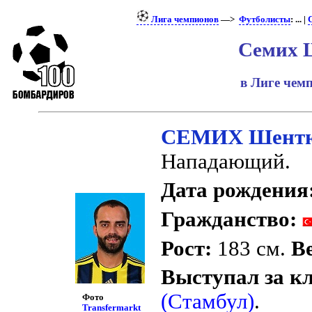
Лига чемпионов
—>
Футболисты
: ... |
Семих 
в Лиге че
СЕМИХ Шент
Нападающий.
Дата рождения
Гражданство:
Рост:
183 см.
Ве
Выступал за к
(Стамбул)
.
Фото
Transfermarkt