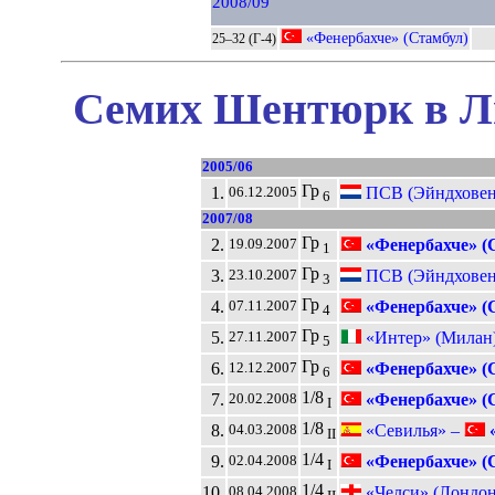
2008/09
«Фенербахче» (Стамбул)
25–32 (Г-4)
Семих Шентюрк в Ли
2005/06
Гр
1.
ПСВ (Эйндховен
06.12.2005
6
2007/08
Гр
2.
«Фенербахче» (
19.09.2007
1
Гр
3.
ПСВ (Эйндховен
23.10.2007
3
Гр
4.
«Фенербахче» (
07.11.2007
4
Гр
5.
«Интер» (Милан
27.11.2007
5
Гр
6.
«Фенербахче» (
12.12.2007
6
1/8
7.
«Фенербахче» (
20.02.2008
I
1/8
8.
«Севилья» –
«
04.03.2008
II
1/4
9.
«Фенербахче» (
02.04.2008
I
1/4
10.
«Челси» (Лондон
08.04.2008