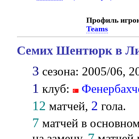
Профиль игро
Teams
Семих Шентюрк в Ли
3
сезона: 2005/06, 2
1
клуб:
Фенербахч
12
2
матчей,
гола.
7
матчей в основном
7
на замену,
матчей 