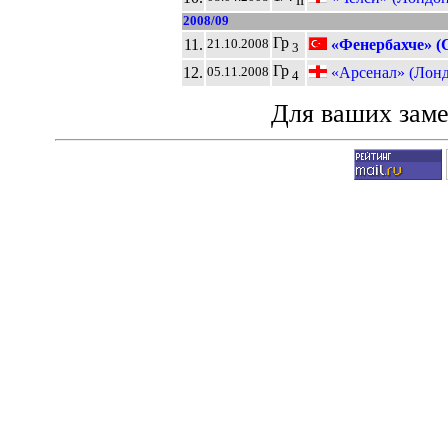
II
2008/09
Гр
11.
«Фенербахче» (
21.10.2008
3
Гр
12.
«Арсенал» (Лонд
05.11.2008
4
Для ваших зам