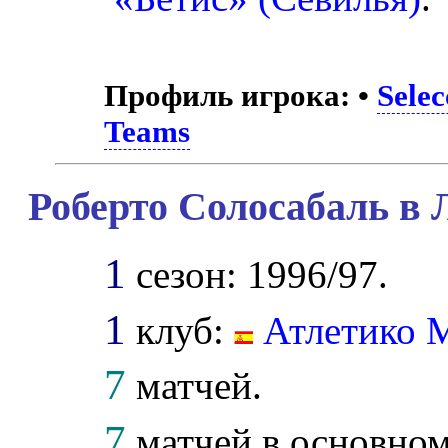
Профиль игрока:
•
Sele
Teams
Роберто Солосабаль в 
1
сезон: 1996/97.
1
клуб:
Атлетико 
7
матчей.
7
матчей в основном