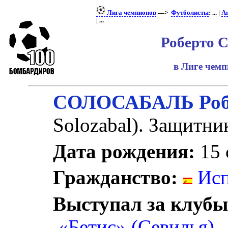
Лига чемпионов
—>
Футболисты
: ... |
А
| ...
Роберто 
в Лиге чем
СОЛОСАБАЛЬ Роб
Solozabal). Защитни
Дата рождения:
15 
Гражданство:
Исп
Выступал за клубы
«Бетис» (Севилья)
.