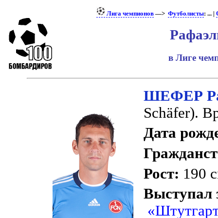
Лига чемпионов
—>
Футболисты
: ... |
Рафаэл
в Лиге че
ШЕФЕР Ра
Schäfer). В
Дата рожд
Гражданст
Рост:
190 с
Выступал 
«Штутгар