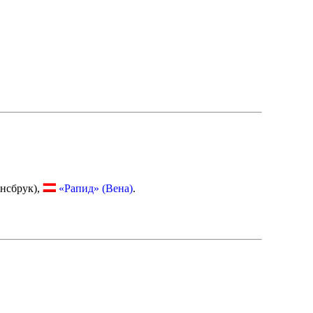
нсбрук),
«Рапид» (Вена)
.