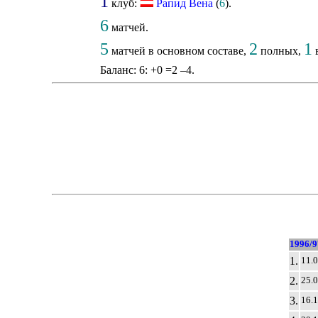
1
клуб:
Рапид Вена
(
6
).
6
матчей.
5
2
1
матчей в основном составе,
полных,
в
Баланс: 6: +0 =2 –4.
1996/9
1.
11.
2.
25.
3.
16.