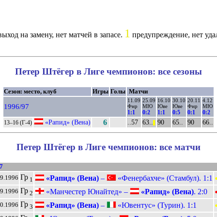
1
ыход на замену, нет матчей в запасе.
предупреждение, нет уда
Петер Штёгер в Лиге чемпионов: все сезоны
Сезон: место, клуб
Игры
Голы
Матчи
11.09
25.09
16.10
30.10
20.11
4.12
1996/97
Фнр
МЮ
Юве
Юве
Фнр
МЮ
1:1
0:2
1:1
0:5
0:1
0:2
«Рапид» (Вена)
6
..57
63..
90
65..
90
66..
13–16 (Г-4)
||
Петер Штёгер в Лиге чемпионов: все матчи
7
Гр
«Рапид» (Вена)
–
«Фенербахче» (Стамбул). 1:1
09.1996
1
Гр
«Манчестер Юнайтед» –
«Рапид» (Вена)
. 2:0
09.1996
2
Гр
«Рапид» (Вена)
–
«Ювентус» (Турин). 1:1
10.1996
3