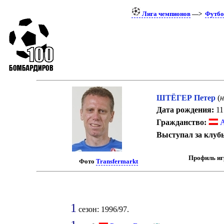
Лига чемпионов
—>
Футбо
ШТЁГЕР Петер
(
н
Дата рождения:
11
Гражданство:
А
Выступал за клуб
Профиль иг
Фото
Transfermarkt
1
сезон: 1996/97.