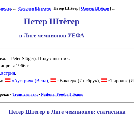
листы
: ... |
Флориан Штахель
| Петер Штёгер |
Оливер Штёкли
| ...
Петер Штёгер
в Лиге чемпионов УЕФА
ем.
– Peter Stöger). Полузащитник.
 апреля 1966 г.
встрия
.
ы:
«Аустрия» (Вена)
,
«Ваккер» (Инсбрук),
«Тироль» (И
рока:
•
Transfermarkt
•
National Football Teams
Петер Штёгер в Лиге чемпионов: статистика