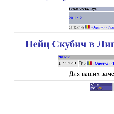
Сезон: место, клуб
2011/12
«Оцелул» (Гал
25–32 (Г-4)
Нейц Скубич в Лиг
2011/12
Гр
1.
«Оцелул» (
27.09.2011
2
Для ваших зам