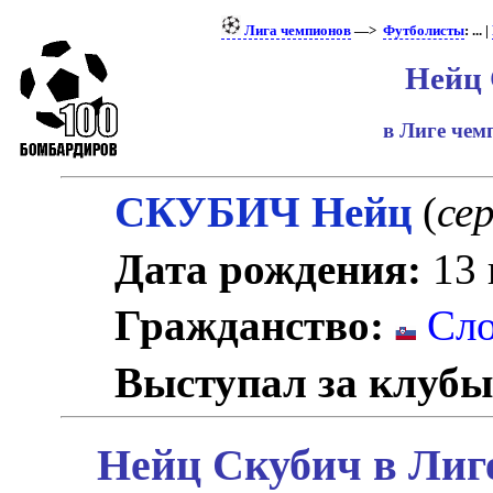
Лига чемпионов
—>
Футболисты
: ... |
Нейц
в Лиге че
СКУБИЧ Нейц
(
сер
Дата рождения:
13 
Гражданство:
Сло
Выступал за клубы
Нейц Скубич в Лиг