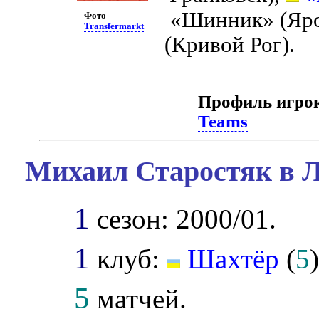
«Шинник» (Яро
Фото
Transfermarkt
(Кривой Рог).
Профиль игро
Teams
Михаил Старостяк в Л
1
сезон: 2000/01.
1
клуб:
Шахтёр
(
5
)
5
матчей.