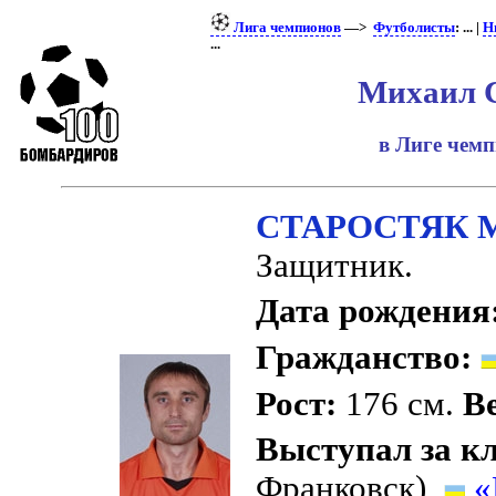
Лига чемпионов
—>
Футболисты
: ... |
Н
...
Михаил 
в Лиге чем
СТАРОСТЯК М
Защитник.
Дата рождения
Гражданство:
Рост:
176 см.
Ве
Выступал за к
Франковск),
«