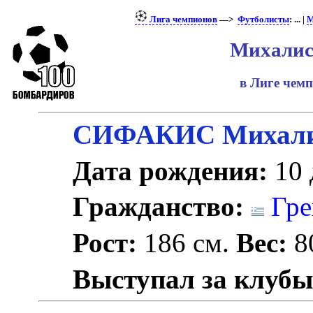
Лига чемпионов
—>
Футболисты
: ... |
М
Михалис
в Лиге чем
СИФАКИС Михал
Дата рождения:
10 
Гражданство:
Гре
Рост:
186 см.
Вес:
80
Выступал за клубы