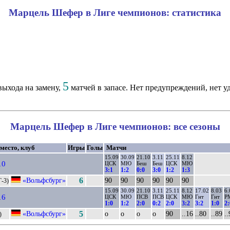
Марцель Шефер в Лиге чемпионов: статистика
5
ыхода на замену,
матчей в запасе. Нет предупреждений, нет у
Марцель Шефер в Лиге чемпионов: все сезоны
 место, клуб
Игры
Голы
Матчи
15.09
30.09
21.10
3.11
25.11
8.12
10
ЦСК
МЮ
Беш
Беш
ЦСК
МЮ
3:1
1:2
0:0
3:0
1:2
1:3
«Вольфсбург»
6
90
90
90
90
90
90
Г-3)
15.09
30.09
21.10
3.11
25.11
8.12
17.02
8.03
6.
16
ЦСК
МЮ
ПСВ
ПСВ
ЦСК
МЮ
Гнт
Гнт
Р
1:0
1:2
2:0
0:2
2:0
3:2
3:2
1:0
2:
«Вольфсбург»
5
о
о
о
о
90
..16
..80
..89
..
)