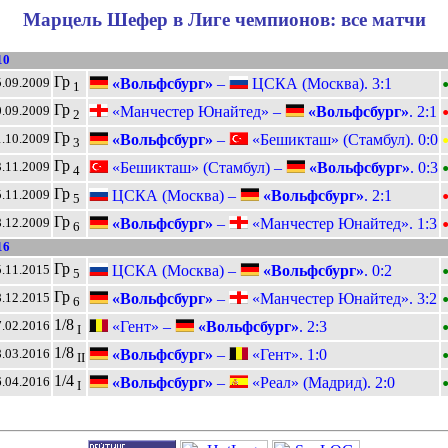
Марцель Шефер в Лиге чемпионов: все матчи
10
Гр
«Вольфсбург»
–
ЦСКА (Москва). 3:1
.09.2009
1
Гр
«Манчестер Юнайтед» –
«Вольфсбург»
. 2:1
.09.2009
2
Гр
«Вольфсбург»
–
«Бешикташ» (Стамбул). 0:0
.10.2009
3
Гр
«Бешикташ» (Стамбул) –
«Вольфсбург»
. 0:3
.11.2009
4
Гр
ЦСКА (Москва) –
«Вольфсбург»
. 2:1
.11.2009
5
Гр
«Вольфсбург»
–
«Манчестер Юнайтед». 1:3
.12.2009
6
16
Гр
ЦСКА (Москва) –
«Вольфсбург»
. 0:2
.11.2015
5
Гр
«Вольфсбург»
–
«Манчестер Юнайтед». 3:2
.12.2015
6
1/8
«Гент» –
«Вольфсбург»
. 2:3
.02.2016
I
1/8
«Вольфсбург»
–
«Гент». 1:0
.03.2016
II
1/4
«Вольфсбург»
–
«Реал» (Мадрид). 2:0
.04.2016
I