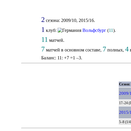
2
сезона: 2009/10, 2015/16.
1
клуб:
Вольфсбург
(
11
).
11
матчей.
7
7
4
матчей в основном составе,
полных,
в
Баланс: 11: +7 =1 –3.
Сезон:
2009/
17–24 (
2015/
5–8 (1/4