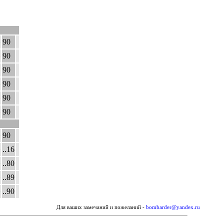
•
90
•
90
•
90
•
90
•
90
•
90
•
90
•
..16
•
..80
•
..89
•
..90
Для ваших замечаний и пожеланий -
bombarder@yandex.ru