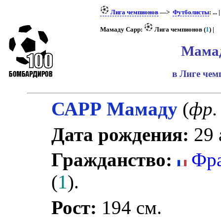
Лига чемпионов
—>
Футболисты
: ... 
Мамаду Сарр:
Лига чемпионов (
1
) |
Мама
в Лиге че
САРР Мамаду
(
фр.
Дата рождения:
29 
Гражданство:
Фра
(
1
).
Рост:
194 см.