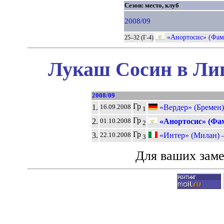
Сезон: место, клуб
2008/09
«Анортосис» (Фам
25–32 (Г-4)
Лукаш Сосин в Лиг
2008/09
Гр
1.
«Вердер» (Бремен)
16.09.2008
1
Гр
2.
«Анортосис» (Фам
01.10.2008
2
Гр
3.
«Интер» (Милан) 
22.10.2008
3
Для ваших зам