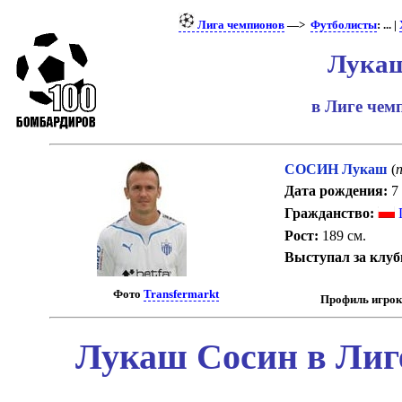
Лига чемпионов
—>
Футболисты
: ... |
Лукаш
в Лиге че
СОСИН Лукаш
(
п
Дата рождения:
7 
Гражданство:
Рост:
189 см.
Выступал за клуб
Фото
Transfermarkt
Профиль игрок
Лукаш Сосин в Лиг