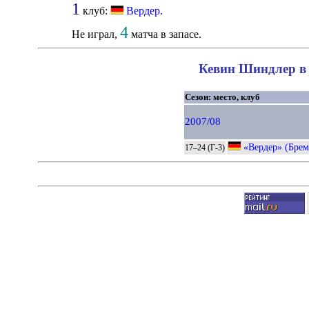
1
клуб:
Вердер
.
4
Не играл,
матча в запасе.
Кевин Шиндлер в 
Сезон: место, клуб
2007/08
«Вердер» (Брем
17–24 (Г-3)