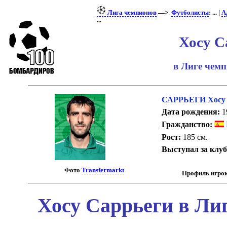
Лига чемпионов
—>
Футболисты
: ... |
А
...
Хосу С
в Лиге чем
САРРЬЕГИ Хосу
Дата рождения:
19
Гражданство:
Рост:
185 см.
Выступал за клу
Фото
Transfermarkt
Профиль игрок
Хосу Саррьеги в Ли