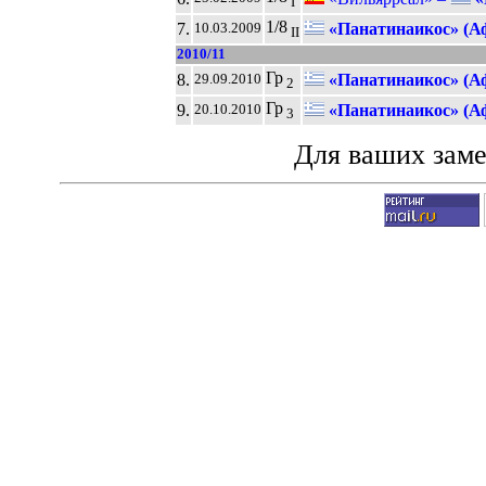
I
1/8
7.
«Панатинаикос» (А
10.03.2009
II
2010/11
Гр
8.
«Панатинаикос» (А
29.09.2010
2
Гр
9.
«Панатинаикос» (А
20.10.2010
3
Для ваших зам