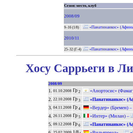
Сезон: место, клуб
2008/09
«Панатинаикос» (Афин
9–16 (1/8)
2010/11
«Панатинаикос» (Афин
25–32 (Г-4)
Хосу Саррьеги в Ли
2008/09
Гр
1.
«Анортосис» (Фамаг
01.10.2008
2
Гр
2.
«Панатинаикос» (А
22.10.2008
3
Гр
3.
«Вердер» (Бремен) –
04.11.2008
4
Гр
4.
«Интер» (Милан) –
26.11.2008
5
Гр
5.
«Панатинаикос» (А
09.12.2008
6
1/8
6.
«Вильярреал» –
«
25.02.2009