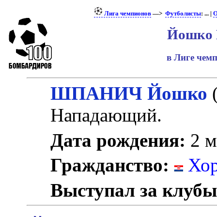
Лига чемпионов
—>
Футболисты
: ... |
О
Йошко
в Лиге чем
ШПАНИЧ Йошко
Нападающий.
Дата рождения:
2 м
Гражданство:
Хор
Выступал за клубы