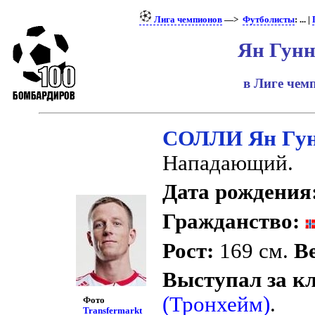
Лига чемпионов
—>
Футболисты
: ... |
Ян Гунн
в Лиге че
СОЛЛИ Ян Гу
Нападающий.
Дата рождения
Гражданство:
Рост:
169 см.
Ве
Выступал за к
(Тронхейм)
.
Фото
Transfermarkt