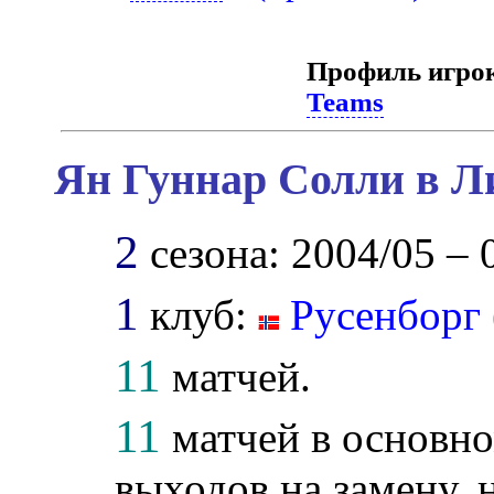
Профиль игро
Teams
Ян Гуннар Солли в Л
2
сезона: 2004/05 – 
1
клуб:
Русенборг
11
матчей.
11
матчей в основно
выходов на замену, н