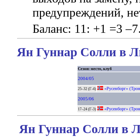
предупреждений, не
Баланс: 11: +1 =3 –7
Ян Гуннар Солли в Л
Сезон: место, клуб
2004/05
«Русенборг» (Тро
25–32 (Г-4)
2005/06
«Русенборг» (Тро
17–24 (Г-3)
Ян Гуннар Солли в Л