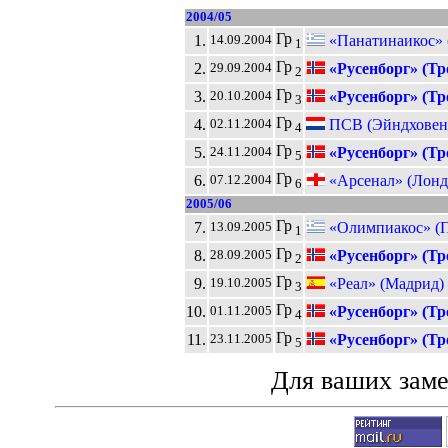
2004/05
Гр
1.
«Панатинаикос»
14.09.2004
1
Гр
2.
«Русенборг» (Тр
29.09.2004
2
Гр
3.
«Русенборг» (Тр
20.10.2004
3
Гр
4.
ПСВ (Эйндховен
02.11.2004
4
Гр
5.
«Русенборг» (Тр
24.11.2004
5
Гр
6.
«Арсенал» (Лонд
07.12.2004
6
2005/06
Гр
7.
«Олимпиакос» (П
13.09.2005
1
Гр
8.
«Русенборг» (Тр
28.09.2005
2
Гр
9.
«Реал» (Мадрид)
19.10.2005
3
Гр
10.
«Русенборг» (Тр
01.11.2005
4
Гр
11.
«Русенборг» (Тр
23.11.2005
5
Для ваших зам