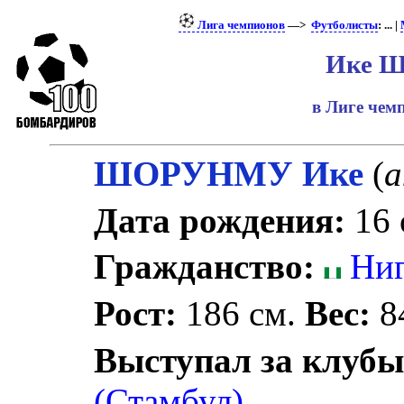
Лига чемпионов
—>
Футболисты
: ... |
Ике Ш
в Лиге че
ШОРУНМУ Ике
(
а
Дата рождения:
16 
Гражданство:
Ниг
Рост:
186 см.
Вес:
84
Выступал за клубы
(Стамбул)
.