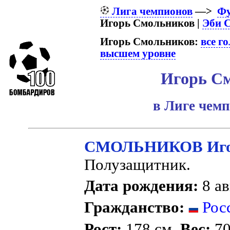
Лига чемпионов
—>
Фу
Игорь Смольников |
Эби 
Игорь Смольников:
все г
высшем уровне
Игорь С
в Лиге чем
СМОЛЬНИКОВ Игор
Полузащитник.
Дата рождения:
8 ав
Гражданство:
Рос
Рост:
178 см.
Вес:
70