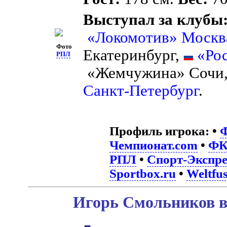
Выступал за клубы
«Локомотив» Москв
Фото
Екатеринбург,
«Ро
РПЛ
«Жемчужина» Сочи
Санкт-Петербург
.
Профиль игрока:
•
Ф
Чемпионат.com
•
ФК
РПЛ
•
Спорт-Экспре
Sportbox.ru
•
Weltfus
Игорь Смольников в