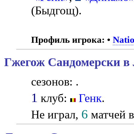
(Быдгощ).
Профиль игрока:
•
Nati
Гжегож Сандомерски в 
сезонов: .
1
клуб:
Генк
.
6
Не играл,
матчей в