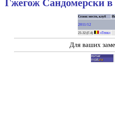
Гжегож Сандомерски в 
Сезон: место, клуб
И
2011/12
«Генк»
25–32 (Г-4)
Для ваших зам