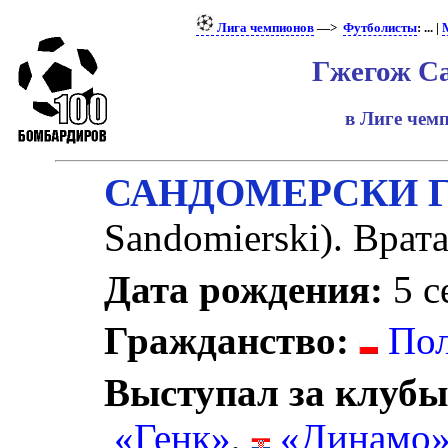
Лига чемпионов
—>
Футболисты
: ... |
Гжегож С
в Лиге че
САНДОМЕРСКИ Г
Sandomierski). Врата
Дата рождения:
5 с
Гражданство:
По
Выступал за клубы
«Генк»
,
«Динамо» 