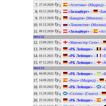
Гр
7.
«Атлетико» (Мадрид) 
27.10.2020
2
Гр
8.
«Зальцбург»
–
«Бав
03.11.2020
3
Гр
9.
«Бавария» (Мюнхен) 
25.11.2020
4
Гр
10.
«Локомотив» (Москва)
01.12.2020
5
Гр
11.
«Зальцбург»
–
«Атл
09.12.2020
6
2021/22
Гр
12.
«Манчестер Сити» –
15.09.2021
1
Гр
13.
«РБ Лейпциг»
–
«Б
28.09.2021
2
Гр
14.
«РБ Лейпциг»
–
«П
03.11.2021
4
Гр
15.
«РБ Лейпциг»
–
«М
07.12.2021
6
2022/23
Гр
16.
«РБ Лейпциг»
–
«Ш
06.09.2022
1
Гр
17.
«Реал» (Мадрид) –
«
14.09.2022
2
Гр
18.
«РБ Лейпциг»
–
«Се
05.10.2022
3
Гр
19.
«Селтик» (Глазго) –
11.10.2022
4
Гр
20.
«РБ Лейпциг»
–
«Р
25.10.2022
5