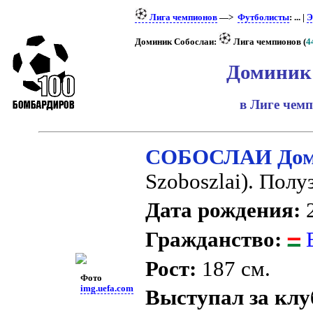
Лига чемпионов
—>
Футболисты
: ... |
Э
Доминик Собослаи:
Лига чемпионов (
4
Доминик
в Лиге чем
СОБОСЛАИ Дом
Szoboszlai). Пол
Дата рождения:
2
Гражданство:
В
Рост:
187 см.
Фото
img.uefa.com
Выступал за клу