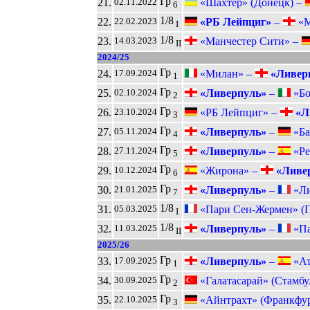
Гр
21.
«Шахтёр» (Донецк) –
02.11.2022
6
1/8
22.
«РБ Лейпциг»
–
«М
22.02.2023
I
1/8
23.
«Манчестер Сити» –
14.03.2023
II
2024/25
Гр
24.
«Милан» –
«Ливер
17.09.2024
1
Гр
25.
«Ливерпуль»
–
«Бо
02.10.2024
2
Гр
26.
«РБ Лейпциг» –
«Л
23.10.2024
3
Гр
27.
«Ливерпуль»
–
«Ба
05.11.2024
4
Гр
28.
«Ливерпуль»
–
«Ре
27.11.2024
5
Гр
29.
«Жирона» –
«Ливе
10.12.2024
6
Гр
30.
«Ливерпуль»
–
«Ли
21.01.2025
7
1/8
31.
«Пари Сен-Жермен» (
05.03.2025
I
1/8
32.
«Ливерпуль»
–
«Па
11.03.2025
II
2025/26
Гр
33.
«Ливерпуль»
–
«Ат
17.09.2025
1
Гр
34.
«Галатасарай» (Стамбу
30.09.2025
2
Гр
35.
«Айнтрахт» (Франкфур
22.10.2025
3