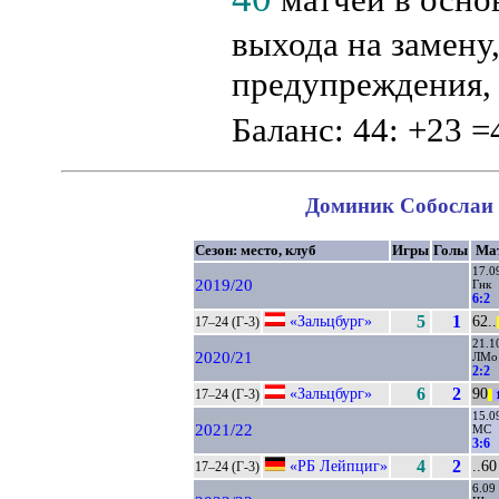
выхода на замену
предупреждения, 
Баланс: 44: +23 =
Доминик Собослаи в
Сезон: место, клуб
Игры
Голы
Ма
17.0
2019/20
Гнк
6:2
«Зальцбург»
5
1
62..
17–24 (Г-3)
|
21.1
2020/21
ЛМо
2:2
«Зальцбург»
6
2
90
17–24 (Г-3)
||
15.0
2021/22
МС
3:6
«РБ Лейпциг»
4
2
..60
17–24 (Г-3)
6.09