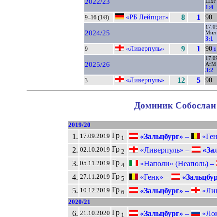
2022/23
Шхт
1:4
«РБ Лейпциг»
8
1
90
9–16 (1/8)
17.0
2024/25
Мил
3:1
«Ливерпуль»
9
1
90
9
1
17.0
2025/26
АтМ
3:2
«Ливерпуль»
12
5
90
3
Доминик Собослаи 
2019/20
Гр
1.
«Зальцбург»
–
«Ген
17.09.2019
1
Гр
2.
«Ливерпуль» –
«Зал
02.10.2019
2
Гр
3.
«Наполи» (Неаполь) –
05.11.2019
4
Гр
4.
«Генк» –
«Зальцбур
27.11.2019
5
Гр
5.
«Зальцбург»
–
«Лив
10.12.2019
6
2020/21
Гр
6.
«Зальцбург»
–
«Лок
21.10.2020
1