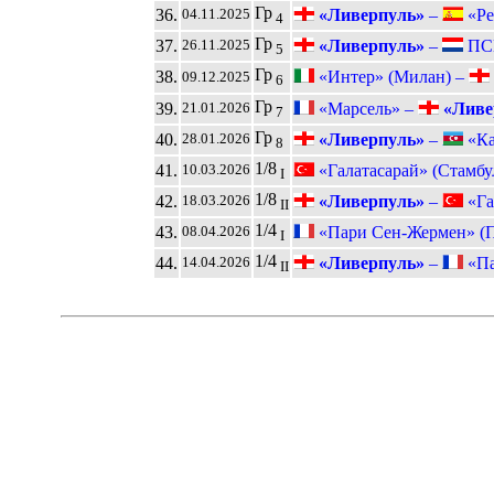
Гр
36.
«Ливерпуль»
–
«Ре
04.11.2025
4
Гр
37.
«Ливерпуль»
–
ПСВ
26.11.2025
5
Гр
38.
«Интер» (Милан) –
09.12.2025
6
Гр
39.
«Марсель» –
«Ливе
21.01.2026
7
Гр
40.
«Ливерпуль»
–
«Ка
28.01.2026
8
1/8
41.
«Галатасарай» (Стамбу
10.03.2026
I
1/8
42.
«Ливерпуль»
–
«Га
18.03.2026
II
1/4
43.
«Пари Сен-Жермен» (
08.04.2026
I
1/4
44.
«Ливерпуль»
–
«Па
14.04.2026
II