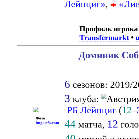
Лейпциг»
,
«Лив
Профиль игрока
Transfermarkt
•
Доминик Соб
6
сезонов: 2019/20
3
клуба:
РБ Лейпциг
(
12
–
Фото
44
12
матча,
голо
img.uefa.com
40
матчей в осно