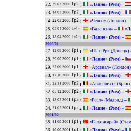
Гр2
22.
«Лацио» (Рим)
–
29.02.2000
3
Гр2
23.
«Лацио» (Рим)
–
14.03.2000
5
Гр2
24.
«Челси» (Лондон) –
22.03.2000
6
1/4
25.
«Валенсия» –
«Ла
05.04.2000
I
1/4
26.
«Лацио» (Рим)
–
18.04.2000
II
2000/01
Гр1
27.
«Шахтёр» (Донецк)
12.09.2000
1
Гр1
28.
«Лацио» (Рим)
–
20.09.2000
2
Гр1
29.
«Арсенал» (Лондон)
27.09.2000
3
Гр1
30.
«Лацио» (Рим)
–
17.10.2000
4
Гр2
31.
«Андерлехт» (Брюсс
22.11.2000
1
Гр2
32.
«Лацио» (Рим)
–
05.12.2000
2
Гр2
33.
«Реал» (Мадрид) –
13.02.2001
3
Гр2
34.
«Лацио» (Рим)
–
21.02.2001
4
2001/02
Гр1
35.
«Галатасарай» (Стам
11.09.2001
1
Гр1
36.
«Лацио» (Рим)
–
19.09.2001
2