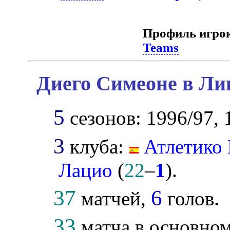
Профиль игро
Teams
Диего Симеоне в Ли
5
сезонов: 1996/97, 
3
клуба:
Атлетико
Лацио
(
22
–
1
).
37
6
матчей,
голов.
33
матча в основном