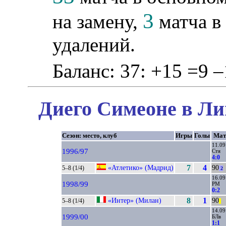
3
на замену,
матча в 
удалений.
Баланс: 37: +15 =9 –
Диего Симеоне в Ли
Сезон: место, клуб
Игры
Голы
Мат
11.09
1996/97
Стя
4:0
«Атлетико» (Мадрид)
7
4
90
5–8 (1/4)
2
16.09
1998/99
РМ
0:2
«Интер» (Милан)
8
1
90
5–8 (1/4)
||
14.09
1999/00
БЛв
1:1