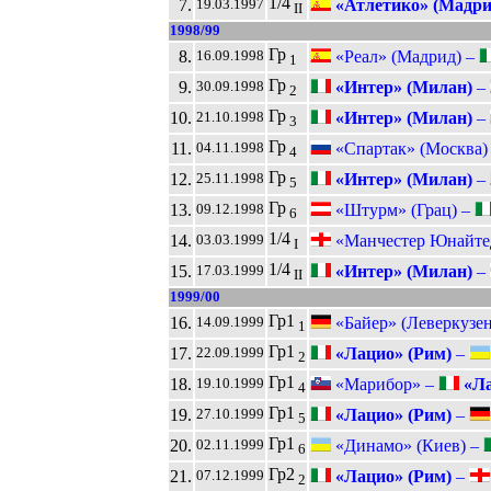
1/4
7.
«Атлетико» (Мадри
19.03.1997
II
1998/99
Гр
8.
«Реал» (Мадрид) –
16.09.1998
1
Гр
9.
«Интер» (Милан)
–
30.09.1998
2
Гр
10.
«Интер» (Милан)
–
21.10.1998
3
Гр
11.
«Спартак» (Москва)
04.11.1998
4
Гр
12.
«Интер» (Милан)
–
25.11.1998
5
Гр
13.
«Штурм» (Грац) –
09.12.1998
6
1/4
14.
«Манчестер Юнайте
03.03.1999
I
1/4
15.
«Интер» (Милан)
–
17.03.1999
II
1999/00
Гр1
16.
«Байер» (Леверкузен
14.09.1999
1
Гр1
17.
«Лацио» (Рим)
–
22.09.1999
2
Гр1
18.
«Марибор» –
«Ла
19.10.1999
4
Гр1
19.
«Лацио» (Рим)
–
27.10.1999
5
Гр1
20.
«Динамо» (Киев) –
02.11.1999
6
Гр2
21.
«Лацио» (Рим)
–
07.12.1999
2