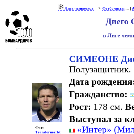
Лига чемпионов
—>
Футболисты
: ... |
А
Диего 
в Лиге чем
СИМЕОНЕ Дие
Полузащитник.
Дата рождения
Гражданство:
Рост:
178 см.
Ве
Выступал за к
«Интер» (Мил
Фото
Transfermarkt