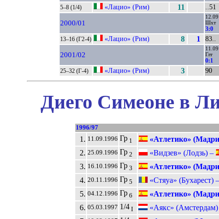
«Лацио» (Рим)
11
..51
5–8 (1/4)
12.09
2000/01
Шхт
3:0
«Лацио» (Рим)
8
1
83..
13–16 (Г2-4)
11.09
2001/02
Глт
0:1
«Лацио» (Рим)
3
90
25–32 (Г-4)
Диего Симеоне в Ли
1996/97
Гр
1.
«Атлетико» (Мадри
11.09.1996
1
Гр
2.
«Видзев» (Лодзь) –
25.09.1996
2
Гр
3.
«Атлетико» (Мадри
16.10.1996
3
Гр
4.
«Стяуа» (Бухарест) 
20.11.1996
5
Гр
5.
«Атлетико» (Мадри
04.12.1996
6
1/4
6.
«Аякс» (Амстердам)
05.03.1997
I