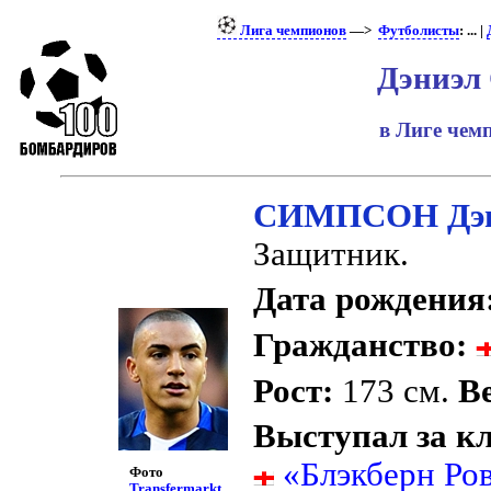
Лига чемпионов
—>
Футболисты
: ... |
Дэниэл
в Лиге че
СИМПСОН Дэ
Защитник.
Дата рождения
Гражданство:
Рост:
173 см.
Ве
Выступал за к
«Блэкберн Ро
Фото
Transfermarkt