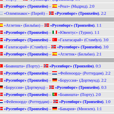
«Русенборг» (Тронхейм)
–
«Реал» (Мадрид). 2:0
«Олимпиакос» (Пирей) –
«Русенборг» (Тронхейм)
. 2:2
«Атлетик» (Бильбао) –
«Русенборг» (Тронхейм)
. 1:1
«Русенборг» (Тронхейм)
–
«Ювентус» (Турин). 1:1
«Русенборг» (Тронхейм)
–
«Галатасарай» (Стамбул). 3:0
«Галатасарай» (Стамбул) –
«Русенборг» (Тронхейм)
. 3:0
«Русенборг» (Тронхейм)
–
«Атлетик» (Бильбао). 2:1
«Боавишта» (Порту) –
«Русенборг» (Тронхейм)
. 0:3
«Русенборг» (Тронхейм)
–
«Фейеноорд» (Роттердам). 2:2
«Русенборг» (Тронхейм)
–
«Боруссия» (Дортмунд). 2:2
«Боруссия» (Дортмунд) –
«Русенборг» (Тронхейм)
. 0:3
«Русенборг» (Тронхейм)
–
«Боавишта» (Порту). 2:0
«Фейеноорд» (Роттердам) –
«Русенборг» (Тронхейм)
. 1:0
«Русенборг» (Тронхейм)
–
«Бавария» (Мюнхен). 1:1