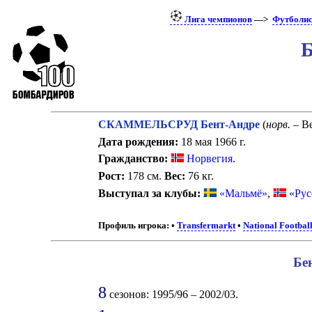
Лига чемпионов
—>
Футболи
Б
СКАММЕЛЬСРУД Бент-Андре
(
норв.
– Be
Дата рождения:
18 мая 1966 г.
Гражданство:
Норвегия
.
Рост:
178 см.
Вес:
76 кг.
Выступал за клубы:
«Мальмё»
,
«Рус
Профиль игрока:
•
Transfermarkt
•
National Footbal
Бе
8
сезонов: 1995/96 – 2002/03.