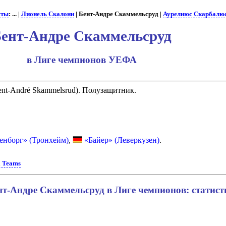
сты
: ... |
Лионель Скалони
| Бент-Андре Скаммельсруд |
Аурелиюс Скарбалю
ент-Андре Скаммельсруд
в Лиге чемпионов УЕФА
nt-André Skammelsrud). Полузащитник.
енборг» (Тронхейм)
,
«Байер» (Леверкузен)
.
l Teams
нт-Андре Скаммельсруд в Лиге чемпионов: статист