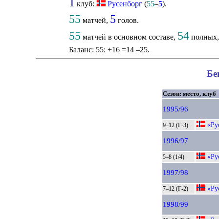
1
клуб:
Русенборг
(
55
–
5
).
55
5
матчей,
голов.
55
54
матчей в основном составе,
полных, 
Баланс: 55: +16 =14 –25.
Бе
Сезон: место, клуб
1995/96
«Ру
9–12 (Г-3)
1996/97
«Ру
5–8 (1/4)
1997/98
«Ру
7–12 (Г-2)
1998/99