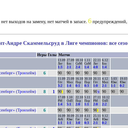
6
нет выходов на замену, нет матчей в запасе.
предупреждений, 
нт-Андре Скаммельсруд в Лиге чемпионов: все сез
Игры
Голы
Матчи
13.09
27.09
18.10
1.11
22.11
6.12
Лег
Блэ
СпМ
СпМ
Лег
Блэ
1:3
2:1
2:4
1:4
4:0
1:4
сенборг» (Тронхейм)
6
90
90
90
90
90
90
11.09
25.09
16.10
30.10
20.11
4.12
5.03
19.03
Гёт
Мил
Пор
Пор
Гёт
Мил
Юве
Юве
3:2
1:4
0:1
0:3
1:0
2:1
1:1
0:2
сенборг» (Тронхейм)
8
1
90
90
90
90
90
90
90
90
||
1
17.09
1.10
22.10
5.11
27.11
10.12
РМ
ОлП
Пор
Пор
РМ
ОлП
1:4
5:1
2:0
1:1
2:0
2:2
сенборг» (Тронхейм)
6
90
90
90
90
90
90
||
16.09
30.09
21.10
4.11
25.11
9.12
АтБ
Юве
Глт
Глт
АтБ
Юве
1:1
1:1
3:0
0:3
2:1
0:2