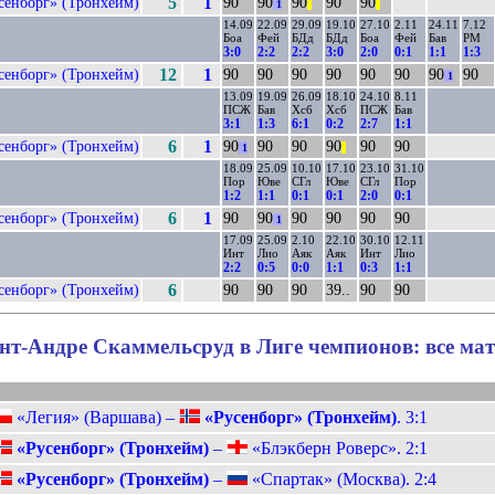
сенборг» (Тронхейм)
5
1
90
90
90
90
90
1
||
||
14.09
22.09
29.09
19.10
27.10
2.11
24.11
7.12
Боа
Фей
БДд
БДд
Боа
Фей
Бав
РМ
3:0
2:2
2:2
3:0
2:0
0:1
1:1
1:3
сенборг» (Тронхейм)
12
1
90
90
90
90
90
90
90
90
1
13.09
19.09
26.09
18.10
24.10
8.11
ПСЖ
Бав
Хсб
Хсб
ПСЖ
Бав
3:1
1:3
6:1
0:2
2:7
1:1
сенборг» (Тронхейм)
6
1
90
90
90
90
90
90
1
||
18.09
25.09
10.10
17.10
23.10
31.10
Пор
Юве
СГл
Юве
СГл
Пор
1:2
1:1
0:1
0:1
2:0
0:1
сенборг» (Тронхейм)
6
1
90
90
90
90
90
90
1
17.09
25.09
2.10
22.10
30.10
12.11
Инт
Лио
Аяк
Аяк
Инт
Лио
2:2
0:5
0:0
1:1
0:3
1:1
сенборг» (Тронхейм)
6
90
90
90
39..
90
90
нт-Андре Скаммельсруд в Лиге чемпионов: все ма
«Легия» (Варшава) –
«Русенборг» (Тронхейм)
. 3:1
«Русенборг» (Тронхейм)
–
«Блэкберн Роверс». 2:1
«Русенборг» (Тронхейм)
–
«Спартак» (Москва). 2:4