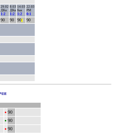
29.02
8.03
14.03
22.03
ДКи
ДКи
Бав
РМ
1:2
1:2
1:2
0:1
90
90
90
90
||
тчи
•
90
•
90
•
90