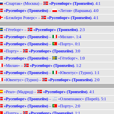
«Спартак» (Москва) –
«Русенборг» (Тронхейм)
. 4:1
«Русенборг» (Тронхейм)
–
«Легия» (Варшава). 4:0
«Блэкберн Роверс» –
«Русенборг» (Тронхейм)
. 4:1
«Гётеборг» –
«Русенборг» (Тронхейм)
. 2:3
«Русенборг» (Тронхейм)
–
«Милан». 1:4
«Русенборг» (Тронхейм)
–
«Порту». 0:1
«Порту» –
«Русенборг» (Тронхейм)
. 3:0
«Русенборг» (Тронхейм)
–
«Гётеборг». 1:0
«Милан» –
«Русенборг» (Тронхейм)
. 1:2
«Русенборг» (Тронхейм)
–
«Ювентус» (Турин). 1:1
«Ювентус» (Турин) –
«Русенборг» (Тронхейм)
. 2:0
«Реал» (Мадрид) –
«Русенборг» (Тронхейм)
. 4:1
«Русенборг» (Тронхейм)
–
«Олимпиакос» (Пирей). 5:1
«Русенборг» (Тронхейм)
–
«Порту». 2:0
«Порту» –
«Русенборг» (Тронхейм)
. 1:1