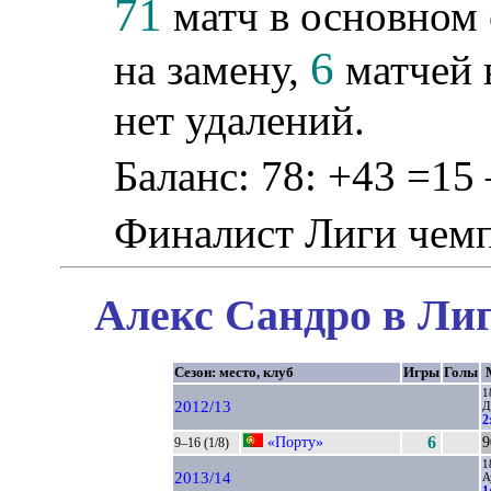
71
матч в основном 
6
на замену,
матчей 
нет удалений.
Баланс: 78: +43 =15 
Финалист Лиги чем
Алекс Сандро в Лиг
Сезон: место, клуб
Игры
Голы
1
2012/13
Д
2
«Порту»
6
9
9–16 (1/8)
1
2013/14
А