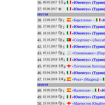
1/2
36.
«Ювентус» (Турин)
09.05.2017
II
37.
Ф
«Ювентус» (Турин)
03.06.2017
2017/18
Гр
38.
«Барселона» –
«Ю
12.09.2017
1
Гр
39.
«Ювентус» (Турин)
27.09.2017
2
Гр
40.
«Ювентус» (Турин)
18.10.2017
3
Гр
41.
«Спортинг» (Лиссаб
31.10.2017
4
Гр
42.
«Ювентус» (Турин)
22.11.2017
5
Гр
43.
«Олимпиакос» (Пир
05.12.2017
6
1/8
44.
«Ювентус» (Турин)
13.02.2018
I
1/8
45.
«Тоттенхэм Хотспур
07.03.2018
II
1/4
46.
«Ювентус» (Турин)
03.04.2018
I
1/4
47.
«Реал» (Мадрид) –
11.04.2018
II
2018/19
Гр
48.
«Валенсия» –
«Ю
19.09.2018
1
Гр
49.
«Ювентус» (Турин)
02.10.2018
2
Гр
50.
«Манчестер Юнайте
23.10.2018
3