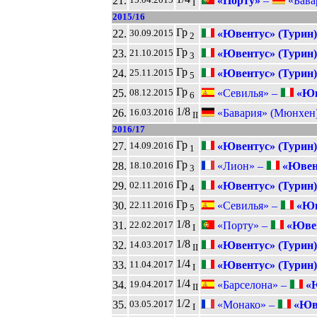
21.
«Порту»
–
«Бава
I
2015/16
Гр
22.
«Ювентус» (Турин)
30.09.2015
2
Гр
23.
«Ювентус» (Турин)
21.10.2015
3
Гр
24.
«Ювентус» (Турин)
25.11.2015
5
Гр
25.
«Севилья» –
«Юв
08.12.2015
6
1/8
26.
«Бавария» (Мюнхен
16.03.2016
II
2016/17
Гр
27.
«Ювентус» (Турин)
14.09.2016
1
Гр
28.
«Лион» –
«Ювент
18.10.2016
3
Гр
29.
«Ювентус» (Турин)
02.11.2016
4
Гр
30.
«Севилья» –
«Юв
22.11.2016
5
1/8
31.
«Порту» –
«Ювен
22.02.2017
I
1/8
32.
«Ювентус» (Турин)
14.03.2017
II
1/4
33.
«Ювентус» (Турин)
11.04.2017
I
1/4
34.
«Барселона» –
«Ю
19.04.2017
II
1/2
35.
«Монако» –
«Юве
03.05.2017
I