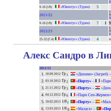
2
«Ювентус» (Турин)
5
9–16 (1/8)
1
2021/22
М
3
«Ювентус» (Турин)
7
1
9
9–16 (1/8)
6
2022/23
1
«Ювентус» (Турин)
4
о
25–32 (Г-4)
Алекс Сандро в Ли
2012/13
Гр
1.
«Динамо» (Загреб) 
18.09.2012
1
Гр
2.
«Порту»
–
«Пари
03.10.2012
2
Гр
3.
«Порту»
–
«Динам
21.11.2012
5
Гр
4.
«Пари Сен-Жермен»
04.12.2012
6
1/8
5.
«Порту»
–
«Малаг
19.02.2013
I
1/8
6.
«Малага» –
«Пор
13.03.2013
II