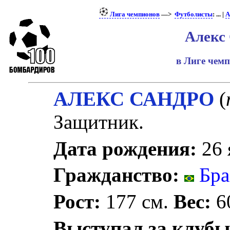
Лига чемпионов
—>
Футболисты
: ... |
А
Алекс
в Лиге чем
АЛЕКС САНДРО
(
Защитник.
Дата рождения:
26 
Гражданство:
Бра
Рост:
177 см.
Вес:
60
Выступал за клубы