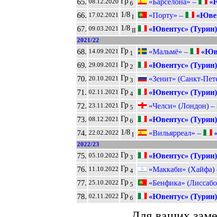
Гр
65.
«Барселона» –
«Ю
08.12.2020
6
1/8
66.
«Порту» –
«Ювен
17.02.2021
I
1/8
67.
«Ювентус» (Турин)
09.03.2021
II
2021/22
Гр
68.
«Мальмё» –
«Юве
14.09.2021
1
Гр
69.
«Ювентус» (Турин)
29.09.2021
2
Гр
70.
«Зенит» (Санкт-Пет
20.10.2021
3
Гр
71.
«Ювентус» (Турин)
02.11.2021
4
Гр
72.
«Челси» (Лондон) –
23.11.2021
5
Гр
73.
«Ювентус» (Турин)
08.12.2021
6
1/8
74.
«Вильярреал» –
«
22.02.2022
I
2022/23
Гр
75.
«Ювентус» (Турин)
05.10.2022
3
Гр
76.
«Маккаби» (Хайфа)
11.10.2022
4
Гр
77.
«Бенфика» (Лиссабо
25.10.2022
5
Гр
78.
«Ювентус» (Турин)
02.11.2022
6
Для ваших зам