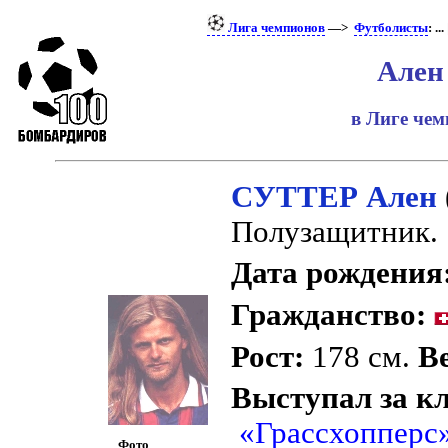
Лига чемпионов
—>
Футболисты
: ...
Ален
в Лиге че
СУТТЕР Ален
Полузащитник.
Дата рождения
Гражданство:
Рост:
178 см.
Ве
Выступал за к
«Грассхопперс
Фото