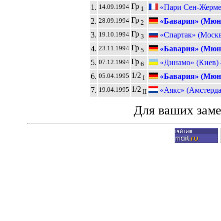
Гр
1.
«Пари Сен-Жерме
14.09.1994
1
Гр
2.
«Бавария» (Мюн
28.09.1994
2
Гр
3.
«Спартак» (Москв
19.10.1994
3
Гр
4.
«Бавария» (Мюн
23.11.1994
5
Гр
5.
«Динамо» (Киев)
07.12.1994
6
1/2
6.
«Бавария» (Мюн
05.04.1995
I
1/2
7.
«Аякс» (Амстерда
19.04.1995
II
Для ваших зам