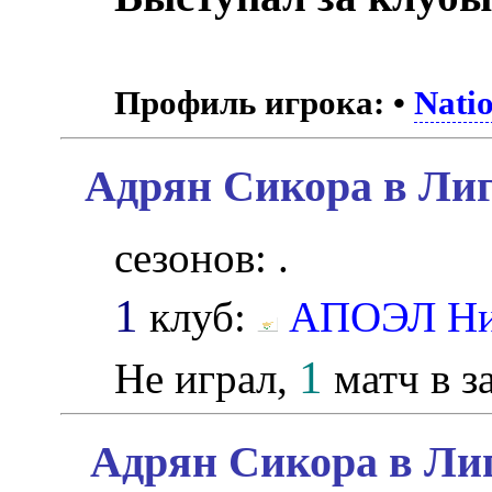
Профиль игрока:
•
Nati
Адрян Сикора в Лиг
сезонов: .
1
клуб:
АПОЭЛ Ни
1
Не играл,
матч в з
Адрян Сикора в Лиг