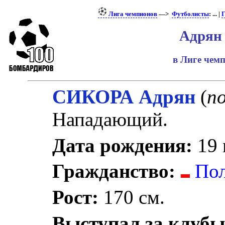
Лига чемпионов
—>
Футболисты
: ... |
Г
Адрян
в Лиге чем
СИКОРА Адрян
(
по
Нападающий.
Дата рождения:
19 
Гражданство:
По
Рост:
170 см.
Выступал за клубы