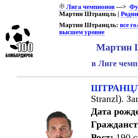
Лига чемпионов
—>
Фу
Мартин Штранцль |
Родни
Мартин Штранцль:
все г
высшем уровне
Мартин 
в Лиге чем
ШТРАНЦЛ
Stranzl). З
Дата рожд
Гражданст
Рост:
190 