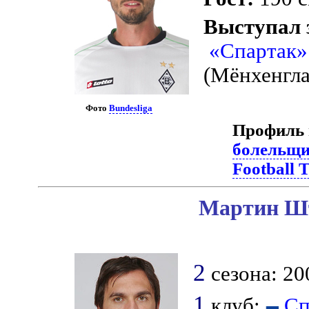
Выступал 
«Спартак»
(Мёнхенгла
Фото
Bundesliga
Профиль 
болельщ
Football 
Мартин Шт
2
сезона: 20
1
клуб:
Сп