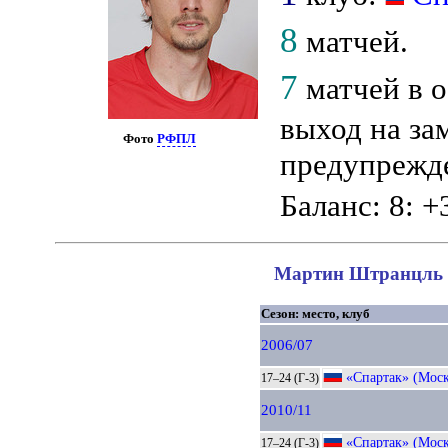
8
матчей.
7
матчей в о
выход на за
Фото
РФПЛ
предупрежде
Баланс: 8: +
Мартин Штранцль в
Сезон: место, клуб
2006/07
«Спартак» (Моск
17–24 (Г-3)
2010/11
«Спартак» (Моск
17–24 (Г-3)