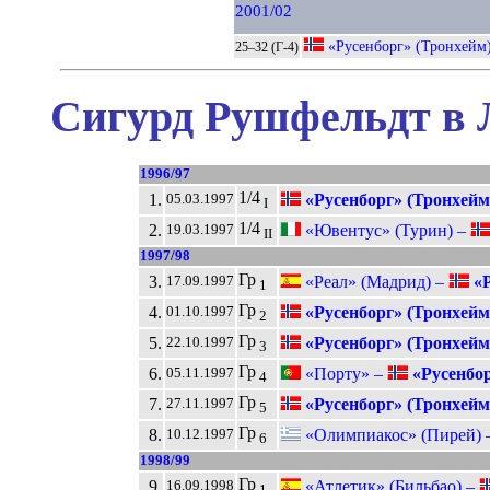
2001/02
«Русенборг» (Тронхейм
25–32 (Г-4)
Сигурд Рушфельдт в 
1996/97
1/4
1.
«Русенборг» (Тронхейм
05.03.1997
I
1/4
2.
«Ювентус» (Турин) –
19.03.1997
II
1997/98
Гр
3.
«Реал» (Мадрид) –
«Р
17.09.1997
1
Гр
4.
«Русенборг» (Тронхейм
01.10.1997
2
Гр
5.
«Русенборг» (Тронхейм
22.10.1997
3
Гр
6.
«Порту» –
«Русенбор
05.11.1997
4
Гр
7.
«Русенборг» (Тронхейм
27.11.1997
5
Гр
8.
«Олимпиакос» (Пирей) 
10.12.1997
6
1998/99
Гр
9.
«Атлетик» (Бильбао) –
16.09.1998
1