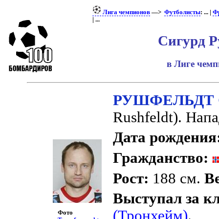
Лига чемпионов
—>
Футболисты
: ... |
Ф
| ...
Сигурд 
в Лиге чем
РУШФЕЛЬДТ 
Rushfeldt). На
Дата рождения
Гражданство:
Рост:
188 см.
Ве
Выступал за к
(Тронхейм)
.
Фото