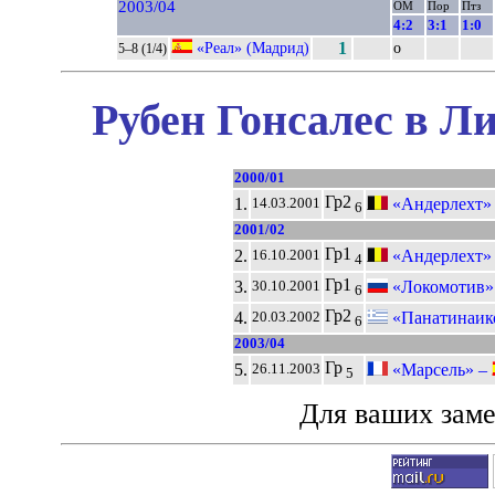
2003/04
ОМ
Пор
Птз
4:2
3:1
1:0
«Реал» (Мадрид)
1
о
5–8 (1/4)
Рубен Гонсалес в Л
2000/01
Гр2
1.
«Андерлехт» 
14.03.2001
6
2001/02
Гр1
2.
«Андерлехт» 
16.10.2001
4
Гр1
3.
«Локомотив»
30.10.2001
6
Гр2
4.
«Панатинаик
20.03.2002
6
2003/04
Гр
5.
«Марсель» –
26.11.2003
5
Для ваших зам