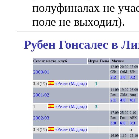
полуфиналах не уча
поле не выходил).
Рубен Гонсалес в Ли
Сезон: место, клуб
Игры
Голы
Матчи
12.09
20.09
27.09
2000/01
СЛс
СпМ
БЛв
2:2
1:0
3:2
«Реал» (Мадрид)
1
3–4 (1/2)
11.09
19.09
26.09
2001/02
Ром
ЛМо
Анд
2:1
4:0
4:1
«Реал» (Мадрид)
3
1
17.09
25.09
2.10
2002/03
Ром
Гнк
АЕК
3:0
6:0
3:3
«Реал» (Мадрид)
о
3–4 (1/2)
16.09
1.10
22.10