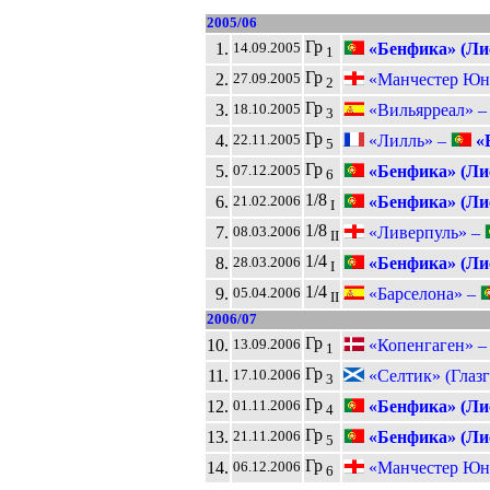
2005/06
Гр
1.
«Бенфика» (Ли
14.09.2005
1
Гр
2.
«Манчестер Юн
27.09.2005
2
Гр
3.
«Вильярреал» 
18.10.2005
3
Гр
4.
«Лилль» –
«Б
22.11.2005
5
Гр
5.
«Бенфика» (Ли
07.12.2005
6
1/8
6.
«Бенфика» (Ли
21.02.2006
I
1/8
7.
«Ливерпуль» –
08.03.2006
II
1/4
8.
«Бенфика» (Ли
28.03.2006
I
1/4
9.
«Барселона» –
05.04.2006
II
2006/07
Гр
10.
«Копенгаген» 
13.09.2006
1
Гр
11.
«Селтик» (Глазг
17.10.2006
3
Гр
12.
«Бенфика» (Ли
01.11.2006
4
Гр
13.
«Бенфика» (Ли
21.11.2006
5
Гр
14.
«Манчестер Юн
06.12.2006
6