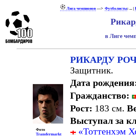
Лига чемпионов
—>
Футболисты
: ... |
Рикар
в Лиге че
РИКАРДУ РО
Защитник.
Дата рождения
Гражданство:
Рост:
183 см.
Ве
Выступал за к
«Тоттенхэм Х
Фото
Transfermarkt