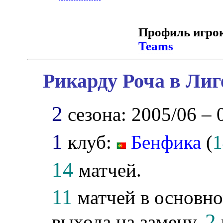
Профиль игро
Teams
Рикарду Роча в Лиг
2
сезона: 2005/06 – 
1
клуб:
Бенфика
(
1
14
матчей.
11
матчей в основно
2
выхода на замену,