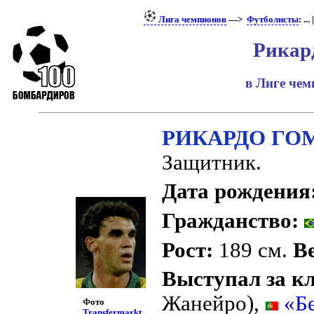
Лига чемпионов
—>
Футболисты
: ... 
Рикар
в Лиге че
РИКАРДО ГО
Защитник.
Дата рождения
Гражданство:
Рост:
189 см.
Ве
Выступал за к
Жанейро),
«Бе
Фото
Transfermarkt