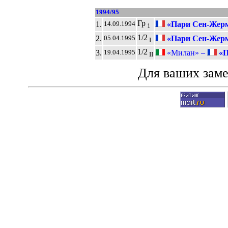
1994/95
Гр
1.
«Пари Сен-Жерм
14.09.1994
1
1/2
2.
«Пари Сен-Жерм
05.04.1995
I
1/2
3.
«Милан» –
«П
19.04.1995
II
Для ваших зам