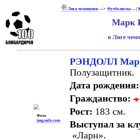
Лига чемпионов
—>
Футболисты
: ... |
Марк 
в Лиге че
РЭНДОЛЛ Мар
Полузащитник.
Дата рождения:
Гражданство:
Рост:
183 см.
Фото
img.uefa.com
Выступал за кл
«Ларн».